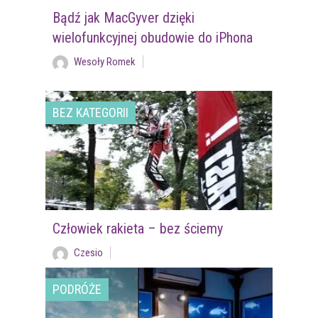
Bądź jak MacGyver dzięki
wielofunkcyjnej obudowie do iPhona
Wesoły Romek
BEZ KATEGORII
Człowiek rakieta – bez ściemy
Czesio
PODRÓŻE