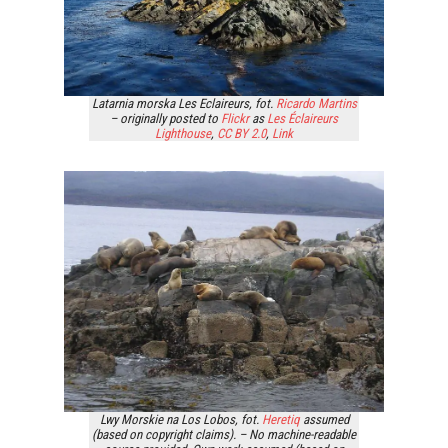
Latarnia morska Les Eclaireurs, fot.
Ricardo Martins
– originally posted to
Flickr
as
Les Éclaireurs
Lighthouse
,
CC BY 2.0
,
Link
Lwy Morskie na Los Lobos, fot.
Heretiq
assumed
(based on copyright claims). – No machine-readable