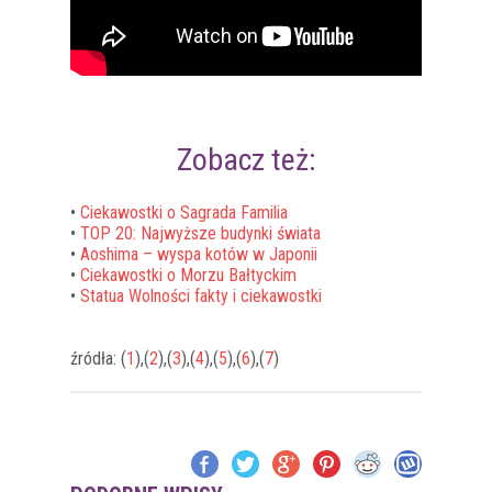
Zobacz też:
•
Ciekawostki o Sagrada Familia
•
TOP 20: Najwyższe budynki świata
•
Aoshima – wyspa kotów w Japonii
•
Ciekawostki o Morzu Bałtyckim
•
Statua Wolności fakty i ciekawostki
źródła: (
1
),(
2
),(
3
),(
4
),(
5
),(
6
),(
7
)