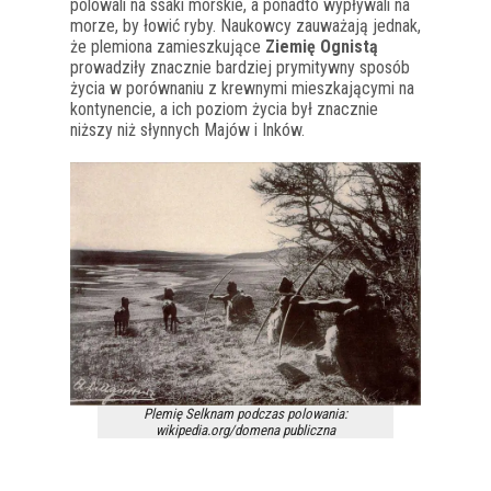
polowali na ssaki morskie, a ponadto wypływali na
morze, by łowić ryby. Naukowcy zauważają jednak,
że plemiona zamieszkujące
Ziemię Ognistą
prowadziły znacznie bardziej prymitywny sposób
życia w porównaniu z krewnymi mieszkającymi na
kontynencie, a ich poziom życia był znacznie
niższy niż słynnych Majów i Inków.
Plemię Selknam podczas polowania:
wikipedia.org/domena publiczna