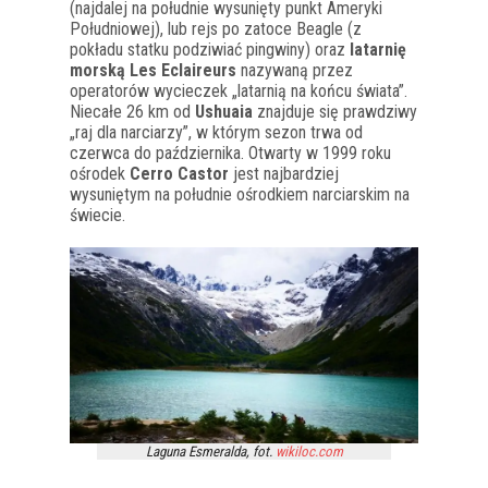
(najdalej na południe wysunięty punkt Ameryki
Południowej), lub rejs po zatoce Beagle (z
pokładu statku podziwiać pingwiny) oraz
latarnię
morską Les Eclaireurs
nazywaną przez
operatorów wycieczek „latarnią na końcu świata”.
Niecałe 26 km od
Ushuaia
znajduje się prawdziwy
„raj dla narciarzy”, w którym sezon trwa od
czerwca do października. Otwarty w 1999 roku
ośrodek
Cerro Castor
jest najbardziej
wysuniętym na południe ośrodkiem narciarskim na
świecie.
Laguna Esmeralda, fot.
wikiloc.com