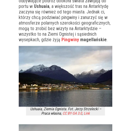
odbywające podróż dookoła świata zawijają do
portu w
Ushuaia
, a większość tras na Antarktydę
zaczyna się również od tego miasta. Jednak ci,
którzy chcą podziwiać pingwiny i zanurzyć się w
atmosferze polarnych szerokości geograficznych,
mogą to zrobić bez wizyty na Antarktydzie –
wszystko to na Ziemi Ognistej i sąsiednich
wysepkach, gdzie żyją
Pingwiny
magellańskie
.
Ushuaia, Ziemia Ognista. Fot. Jerzy Strzelecki –
Praca własna
,
CC BY-SA 3.0
,
Link