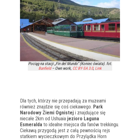
Pociąg na stacji „Fin del Mundo” (Koniec świata). fot.
Banfield
–
Own work
,
CC BY-SA 3.0
,
Link
Dla tych, którzy nie przepadają za muzeami
również znajdzie się coś ciekawego.
Park
Narodowy Ziemi Ognistej
i znajdujące się
niecałe 2km od Ushuaia
jezioro Laguna
Esmeralda
to idealne miejsca dla fanów trekkingu.
Ciekawą przygodą jest z całą pewnością rejs
statkiem wycieczkowym do Przylądka Horn