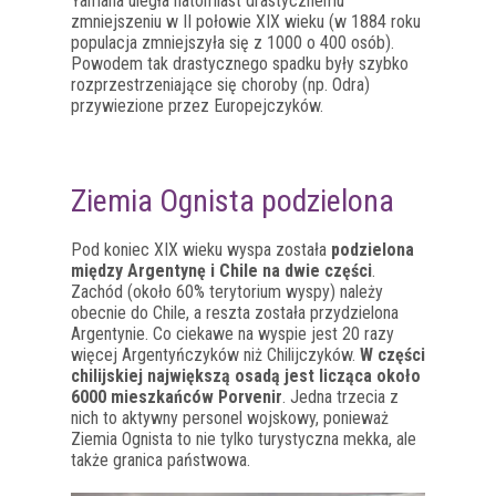
Yamana uległa natomiast drastycznemu
zmniejszeniu w II połowie XIX wieku (w 1884 roku
populacja zmniejszyła się z 1000 o 400 osób).
Powodem tak drastycznego spadku były szybko
rozprzestrzeniające się choroby (np. Odra)
przywiezione przez Europejczyków.
Ziemia Ognista podzielona
Pod koniec XIX wieku wyspa została
podzielona
między Argentynę i Chile na dwie części
.
Zachód (około 60% terytorium wyspy) należy
obecnie do Chile, a reszta została przydzielona
Argentynie. Co ciekawe na wyspie jest 20 razy
więcej Argentyńczyków niż Chilijczyków.
W części
chilijskiej największą osadą jest licząca około
6000 mieszkańców Porvenir
. Jedna trzecia z
nich to aktywny personel wojskowy, ponieważ
Ziemia Ognista to nie tylko turystyczna mekka, ale
także granica państwowa.