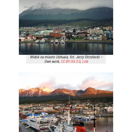
Widok na miasto Ushuaia, fot. Jerzy Strzelecki –
Own work
,
CC BY-SA 3.0
,
Link