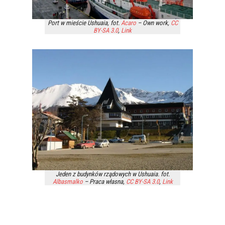
Port w mieście Ushuaia, fot.
Acaro
–
Own work
,
CC
BY-SA 3.0
,
Link
Jeden z budynków rządowych w Ushuaia. fot.
Albasmalko
–
Praca własna
,
CC BY-SA 3.0
,
Link