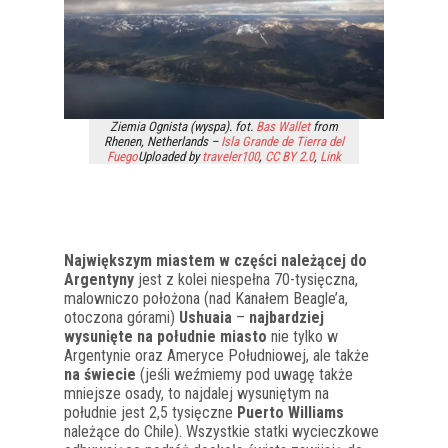
Ziemia Ognista (wyspa). fot.
Bas Wallet
from
Rhenen, Netherlands –
Isla Grande de Tierra del
Fuego
Uploaded by
traveler100
,
CC BY 2.0
,
Link
Największym miastem w części należącej do
Argentyny
jest z kolei niespełna 70-tysięczna,
malowniczo położona (nad Kanałem Beagle’a,
otoczona górami)
Ushuaia
–
najbardziej
wysunięte na południe miasto
nie tylko w
Argentynie oraz Ameryce Południowej, ale także
na świecie
(jeśli weźmiemy pod uwagę także
mniejsze osady, to najdalej wysuniętym na
południe jest 2,5 tysięczne
Puerto Williams
należące do Chile). Wszystkie statki wycieczkowe