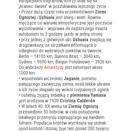
europejskich migrantów, którzy udali się na
„kraniec świata” w poszukiwaniu lepszego życia.
• Przez dużą część roku przekleństwem
Ziemi
Ognistej
i
Ushuaia
jest śnieg i wiatr. Równie
męczące co warunki atmosferyczne jest poczucie
wyizolowania – wyprawa do najbliższego miasta
autobusem to 3 godziny jazdy w jedną stronę
• przy jednej z głównych ulic
Ushuaia
znajdują się
drogowskazy, ze strzałkami informujące o
odległości do wybranych punktów na świecie:
Berlin – 14105 km, Buenos Aires – 3040 km,
Sydney – 9500 km, Biegun Południowy – 3926 km.
Do wybrzeży
Antarktydy
jest natomiast około
1000 km
• wspomniani wcześniej
Jaganie
, pomimo
panującego zazwyczaj zimna, nosili lekkie ubrania
a ich życie skupiało się wokół rozpalonych ognisk
• ostatnią żyjącą Indianką z
plemienia Yamana
jest urodzona w 1928
Cristina Calderón
• W latach 40. XX wieku na
Ziemię Ognistą
przesiedlono 50 bobrów, w celu pobudzenia
lokalnego przemysłu zajmującego się handlem
futrami. Populacja bobrów wymknęła się jednak
spod kontroli i dzisiaj żyje tam ponad 200 tysięcy