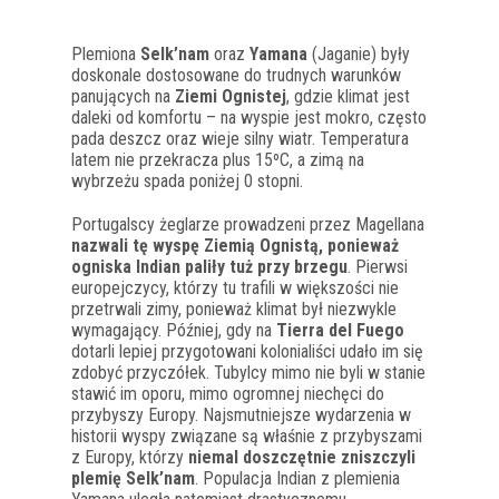
Plemiona
Selk’nam
oraz
Yamana
(Jaganie) były
doskonale dostosowane do trudnych warunków
panujących na
Ziemi Ognistej
, gdzie klimat jest
daleki od komfortu – na wyspie jest mokro, często
pada deszcz oraz wieje silny wiatr. Temperatura
latem nie przekracza plus 15ºС, a zimą na
wybrzeżu spada poniżej 0 stopni.
Portugalscy żeglarze prowadzeni przez Magellana
nazwali tę wyspę Ziemią Ognistą, ponieważ
ogniska Indian paliły tuż przy brzegu
. Pierwsi
europejczycy, którzy tu trafili w większości nie
przetrwali zimy, ponieważ klimat był niezwykle
wymagający. Później, gdy na
Tierra del Fuego
dotarli lepiej przygotowani kolonialiści udało im się
zdobyć przyczółek. Tubylcy mimo nie byli w stanie
stawić im oporu, mimo ogromnej niechęci do
przybyszy Europy. Najsmutniejsze wydarzenia w
historii wyspy związane są właśnie z przybyszami
z Europy, którzy
niemal doszczętnie zniszczyli
plemię Selk’nam
. Populacja Indian z plemienia