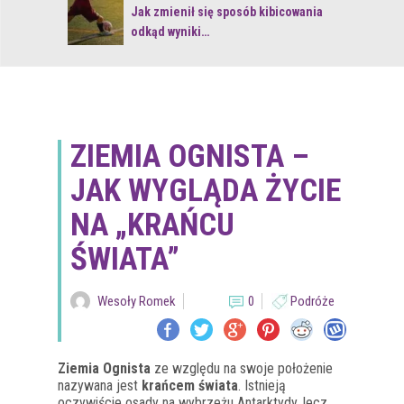
 z naturą
Jak zmienił się sposób kibicowania
odkąd wyniki…
ZIEMIA OGNISTA –
JAK WYGLĄDA ŻYCIE
NA „KRAŃCU
ŚWIATA”
Wesoły Romek
0
Podróże
Ziemia Ognista
ze względu na swoje położenie
nazywana jest
krańcem świata
. Istnieją
oczywiście osady na wybrzeżu Antarktydy, lecz