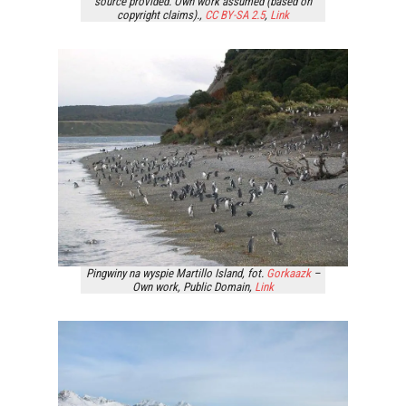
source provided. Own work assumed (based on
copyright claims).,
CC BY-SA 2.5
,
Link
Pingwiny na wyspie Martillo Island, fot.
Gorkaazk
–
Own work
, Public Domain,
Link