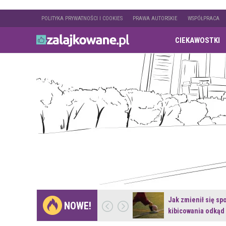
POLITYKA PRYWATNOŚCI I COOKIES
PRAWA AUTORSKIE
WSPÓŁPRACA
CIEKAWOSTKI
Gdzie pojechać na
Jak zmienił się sp
NOWE!
weekend z naturą w…
kibicowania odkąd