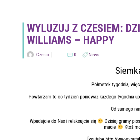
WYLUZUJ Z CZESIEM: DZ
WILLIAMS – HAPPY
Czesio
0
News
Siemk
Półmetek tygodnia, więc
Powtarzam to co tydzień ponieważ każdego tygodnia upe
Od samego ra
Wpadajcie do Nas i relaksujcie się
Dzisiaj gramy pios
macie
Ktoś mo
[youtube http://www.you