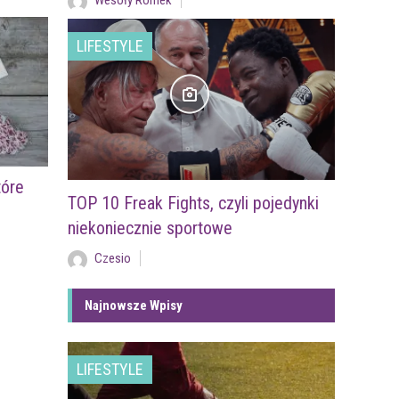
Wesoły Romek
LIFESTYLE
tóre
TOP 10 Freak Fights, czyli pojedynki
niekoniecznie sportowe
Czesio
Najnowsze Wpisy
LIFESTYLE