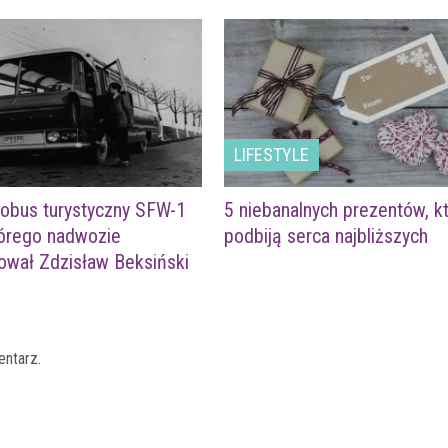
LIFESTYLE
tobus turystyczny SFW-1
5 niebanalnych prezentów, k
tórego nadwozie
podbiją serca najbliższych
ował Zdzisław Beksiński
entarz.