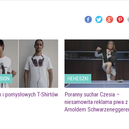
SIGN
HEHESZKI
h i pomysłowych T-Shirtów
Poranny suchar Czesia –
niesamowita reklama piwa z
Arnoldem Schwarzenegger