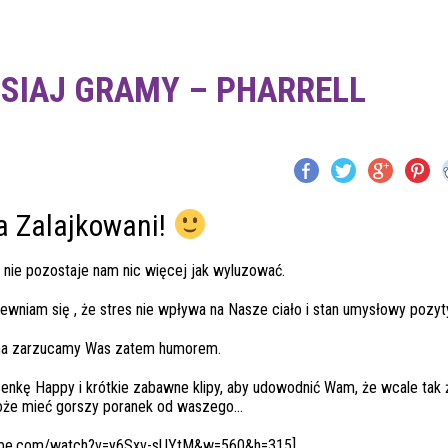
ISIAJ GRAMY – PHARRELL
a Zalajkowani!
 nie pozostaje nam nic więcej jak wyluzować.
wniam się , że stres nie wpływa na Nasze ciało i stan umysłowy pozyt
na zarzucamy Was zatem humorem.
enkę Happy i krótkie zabawne klipy, aby udowodnić Wam, że wcale tak ź
że mieć gorszy poranek od waszego…
tube.com/watch?v=y6Sxv-sUYtM&w=560&h=315]