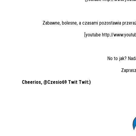
Zabawne, bolesne, a czasami pozostawia przerażen
[youtube http://www.you
No to jak? Nada
Zapras
Cheerios,
@Czesio69
Twit Twit:)