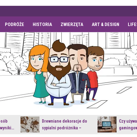
PODRÓŻE
HISTORIA
ZWIERZĘTA
ART & DESIGN
LIF
osób
Drewniane dekoracje do
Czy używ
 wyniki…
sypialni podróżnika –
gamingow
jakie…
najnowsz