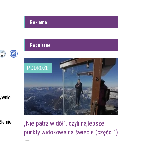
Reklama
Popularne
PODRÓŻE
ywnie.
le nie
„Nie patrz w dół”, czyli najlepsze
punkty widokowe na świecie (część 1)