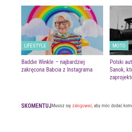
LIFESTYLE
MOTO
Baddie Winkle – najbardziej
Polski au
zakręcona Babcia z Instagrama
Sanok, k
zaprojekt
SKOMENTUJ
Musisz się
zalogować
, aby móc dodać kom