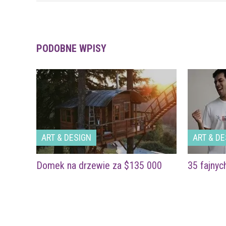
PODOBNE WPISY
ART & DESIGN
ART & DE
Domek na drzewie za $135 000
35 fajnyc