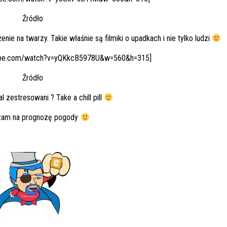
Źródło
ie na twarzy. Takie właśnie są filmiki o upadkach i nie tylko ludzi
tube.com/watch?v=yQKkcB5978U&w=560&h=315]
Źródło
l zestresowani ? Take a chill pill
zam na prognozę pogody