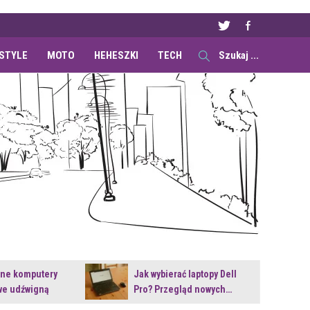
ESTYLE
MOTO
HEHESZKI
TECH
ane komputery
Jak wybierać laptopy Dell
e udźwigną
Pro? Przegląd nowych…
e premiery?