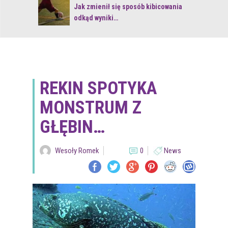
 z naturą
Jak zmienił się sposób kibicowania
odkąd wyniki…
REKIN SPOTYKA
MONSTRUM Z
GŁĘBIN…
Wesoły Romek
0
News