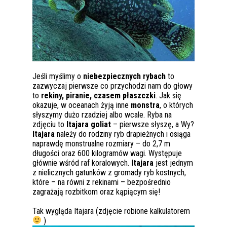
Jeśli myślimy o
niebezpiecznych rybach
to
zazwyczaj pierwsze co przychodzi nam do głowy
to
rekiny, piranie, czasem płaszczki
. Jak się
okazuje, w oceanach żyją inne
monstra
, o których
słyszymy dużo rzadziej albo wcale. Ryba na
zdjęciu to
Itajara goliat
– pierwsze słyszę, a Wy?
Itajara
należy do rodziny ryb drapieżnych i osiąga
naprawdę monstrualne rozmiary – do 2,7 m
długości oraz 600 kilogramów wagi. Występuje
głównie wśród raf koralowych.
Itajara
jest jednym
z nielicznych gatunków z gromady ryb kostnych,
które – na równi z rekinami – bezpośrednio
zagrażają rozbitkom oraz kąpiącym się!
Tak wygląda Itajara (zdjęcie robione kalkulatorem
)