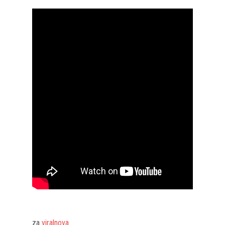
za
viralnova