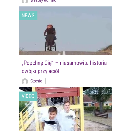
Wesoły Romek
NEWS
„Popchnę Cię” – niesamowita historia
dwójki przyjaciół
Czesio
VIDEO