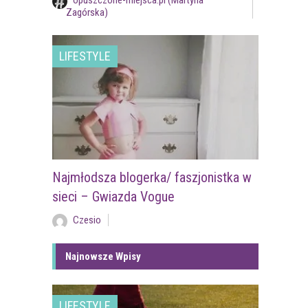
opuszczone-miejsca.pl (Martyna
Zagórska)
LIFESTYLE
Najmłodsza blogerka/ faszjonistka w
sieci – Gwiazda Vogue
Czesio
Najnowsze Wpisy
LIFESTYLE