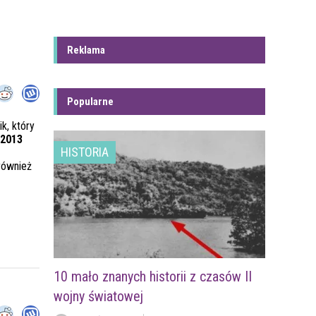
Reklama
Popularne
ik, który
 2013
HISTORIA
również
10 mało znanych historii z czasów II
wojny światowej