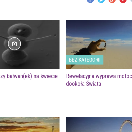
BEZ KATEGORII
zy bałwan(ek) na świecie
Rewelacyjna wyprawa moto
dookoła Świata