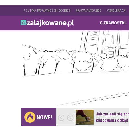
POLITYKA PRYWATNOŚCI I COOKIES
PRAWA AUTORSKIE
WSPÓŁPRACA
CIEKAWOSTKI
Gdzie pojechać na
Jak zmienił się sp
NOWE!
weekend z naturą w…
kibicowania odkąd