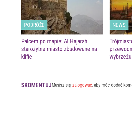
PODRÓŻE
NEWS
Palcem po mapie: Al Hajarah –
Trójmiast
starożytne miasto zbudowane na
przewodn
klifie
wybrzeżu
SKOMENTUJ
Musisz się
zalogować
, aby móc dodać kom