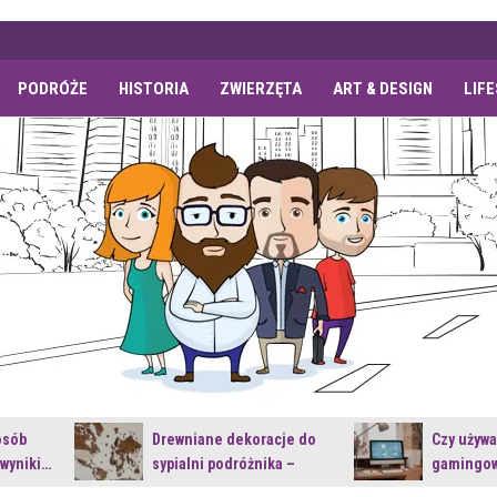
PODRÓŻE
HISTORIA
ZWIERZĘTA
ART & DESIGN
LIF
osób
Drewniane dekoracje do
Czy używ
 wyniki…
sypialni podróżnika –
gamingow
jakie…
najnowsz