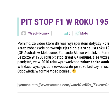
PIT STOP F1 W ROKU 19
Wesoły Romek
0
Moto
Pomimo, że video które dla was wyszperałem dotyczy
For
zaraz zobaczycie porównuje
zjazd do pit stopu w roku 1
(GP Australii w Melbourne, Fernando Alonso w bolidzie Ferrar
Jeszcze w 1950 roku pit stop
trwał 67 sekund
, a ze wzg
pamiętać, że w 2010 roku wprowadzono
zakaz tankowani
w trakcie wyścigu, co zaowocowało jeszcze krótszymi wizy
Odpowiedź w formie video poniżej.
[youtube http://www.youtube.com/watch?v=RRy_73ivcms?