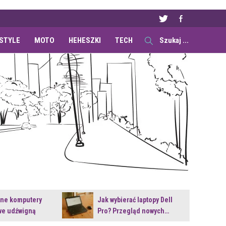
ESTYLE
MOTO
HEHESZKI
TECH
ane komputery
Jak wybierać laptopy Dell
e udźwigną
Pro? Przegląd nowych…
e premiery?