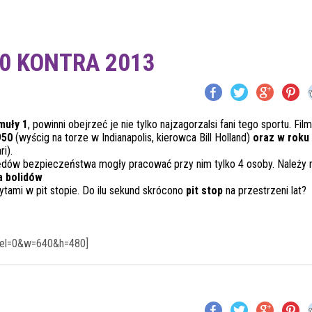
50 KONTRA 2013
muły 1
, powinni obejrzeć je nie tylko najzagorzalsi fani tego sportu. Film
950
(wyścig na torze w Indianapolis, kierowca Bill Holland)
oraz w roku
i).
lędów bezpieczeństwa mogły pracować przy nim tylko 4 osoby. Należy 
a bolidów
tami w pit stopie. Do ilu sekund skrócono
pit stop
na przestrzeni lat?
rel=0&w=640&h=480]