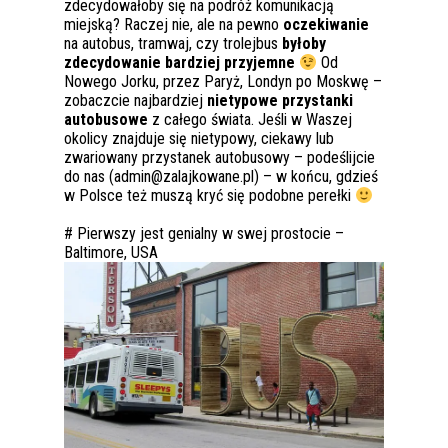
zdecydowałoby się na podróż komunikacją
miejską? Raczej nie, ale na pewno
oczekiwanie
na autobus, tramwaj, czy trolejbus
byłoby
zdecydowanie bardziej przyjemne
Od
Nowego Jorku, przez Paryż, Londyn po Moskwę –
zobaczcie najbardziej
nietypowe przystanki
autobusowe
z całego świata. Jeśli w Waszej
okolicy znajduje się nietypowy, ciekawy lub
zwariowany przystanek autobusowy – podeślijcie
do nas (admin@zalajkowane.pl) – w końcu, gdzieś
w Polsce też muszą kryć się podobne perełki
# Pierwszy jest genialny w swej prostocie –
Baltimore, USA