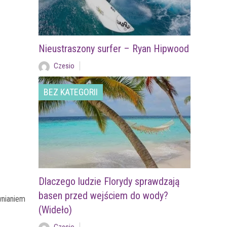
Nieustraszony surfer – Ryan Hipwood
Czesio
BEZ KATEGORII
Dlaczego ludzie Florydy sprawdzają
basen przed wejściem do wody?
wnianiem
(Wideło)