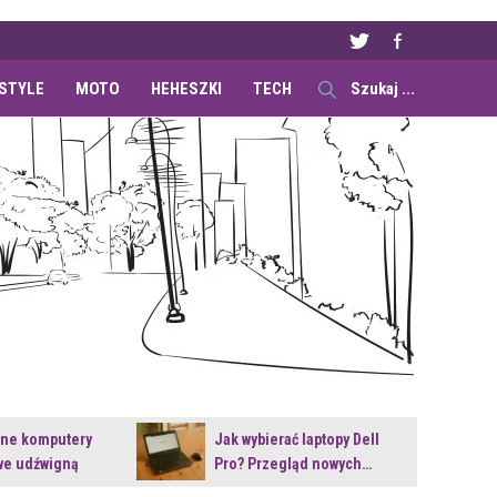
ESTYLE
MOTO
HEHESZKI
TECH
ane komputery
Jak wybierać laptopy Dell
e udźwigną
Pro? Przegląd nowych…
e premiery?