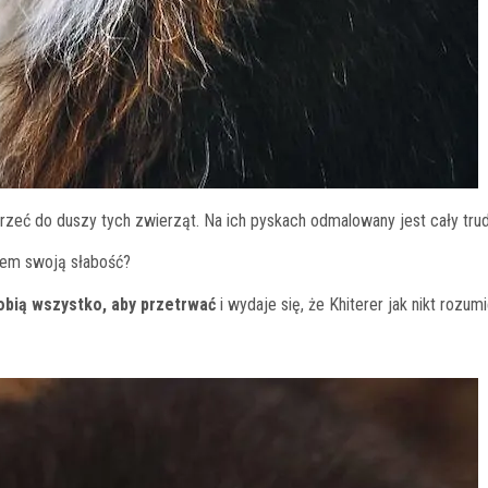
jrzeć do duszy tych zwierząt. Na ich pyskach odmalowany jest cały tru
atem swoją słabość?
obią wszystko, aby przetrwać
i wydaje się, że Khiterer jak nikt rozumi