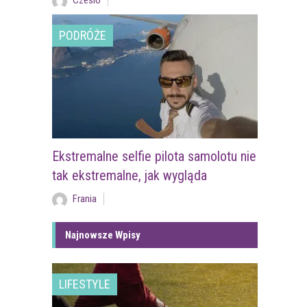
Czesio
PODRÓŻE
Ekstremalne selfie pilota samolotu nie
tak ekstremalne, jak wygląda
Frania
Najnowsze Wpisy
LIFESTYLE