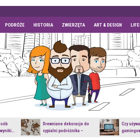
PODRÓŻE
HISTORIA
ZWIERZĘTA
ART & DESIGN
LIF
osób
Drewniane dekoracje do
Czy używ
 wyniki…
sypialni podróżnika –
gamingow
jakie…
najnowsz