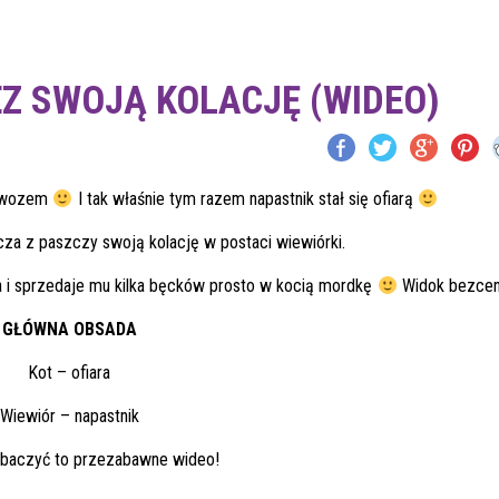
Z SWOJĄ KOLACJĘ (WIDEO)
d wozem
I tak właśnie tym razem napastnik stał się ofiarą
za z paszczy swoją kolację w postaci wiewiórki.
a i sprzedaje mu kilka bęcków prosto w kocią mordkę
Widok bezce
GŁÓWNA OBSADA
Kot – ofiara
Wiewiór – napastnik
obaczyć to przezabawne wideo!