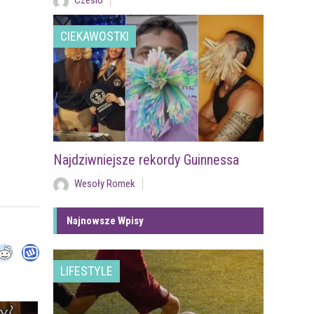
Czesio
CIEKAWOSTKI
Najdziwniejsze rekordy Guinnessa
Wesoły Romek
Najnowsze Wpisy
LIFESTYLE