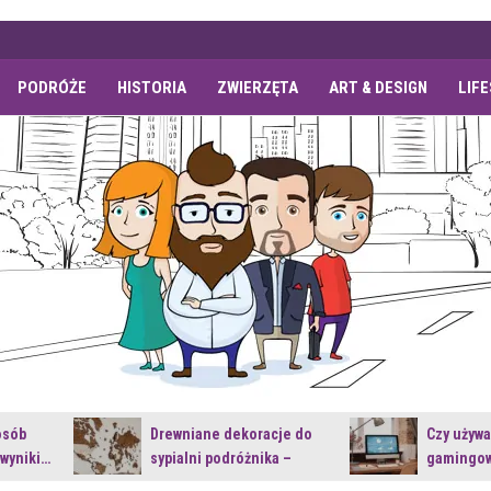
PODRÓŻE
HISTORIA
ZWIERZĘTA
ART & DESIGN
LIF
osób
Drewniane dekoracje do
Czy używ
 wyniki…
sypialni podróżnika –
gamingow
jakie…
najnowsz