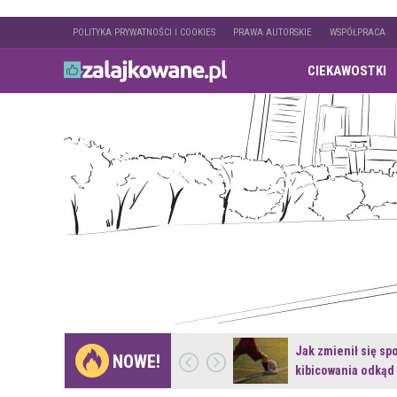
POLITYKA PRYWATNOŚCI I COOKIES
PRAWA AUTORSKIE
WSPÓŁPRACA
CIEKAWOSTKI
Gdzie pojechać na
Jak zmienił się sp
NOWE!
weekend z naturą w…
kibicowania odkąd