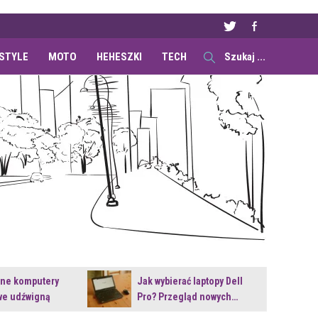
ESTYLE
MOTO
HEHESZKI
TECH
ane komputery
Jak wybierać laptopy Dell
e udźwigną
Pro? Przegląd nowych…
e premiery?