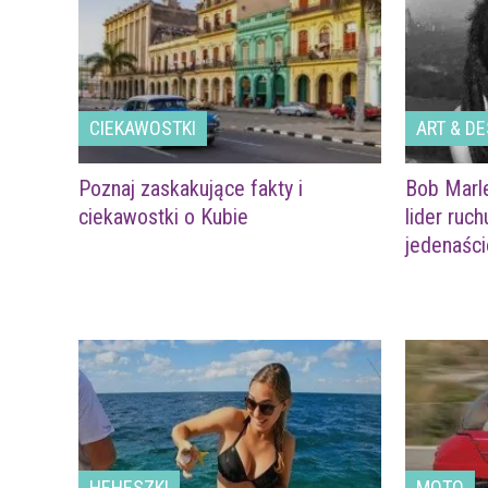
CIEKAWOSTKI
ART & DE
Poznaj zaskakujące fakty i
Bob Marle
ciekawostki o Kubie
lider ruch
jedenaści
HEHESZKI
MOTO