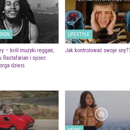
SIGN
LIFESTYLE
y – król muzyki reggae,
Jak kontrolować swoje sny?
u Rastafarian i ojciec
orga dzieci.
NEWS