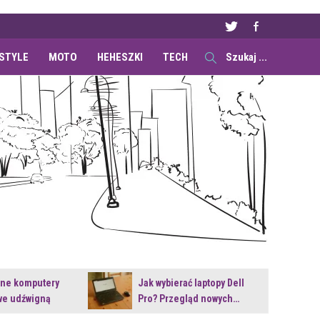
ESTYLE
MOTO
HEHESZKI
TECH
ane komputery
Jak wybierać laptopy Dell
e udźwigną
Pro? Przegląd nowych…
e premiery?