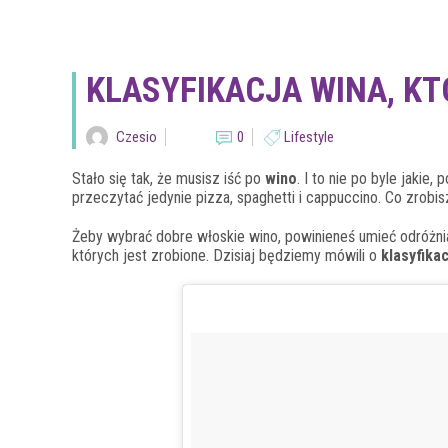
KLASYFIKACJA WINA, K
Czesio
0
Lifestyle
Stało się tak, że musisz iść po
wino
. I to nie po byle jakie
przeczytać jedynie pizza, spaghetti i cappuccino. Co zrobisz
Żeby wybrać dobre włoskie wino, powinieneś umieć odróżniać
których jest zrobione. Dzisiaj będziemy mówili o
klasyfikac