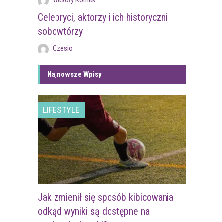
Wesoły Romek
Celebryci, aktorzy i ich historyczni
sobowtórzy
Czesio
Najnowsze Wpisy
LIFESTYLE
Jak zmienił się sposób kibicowania
odkąd wyniki są dostępne na