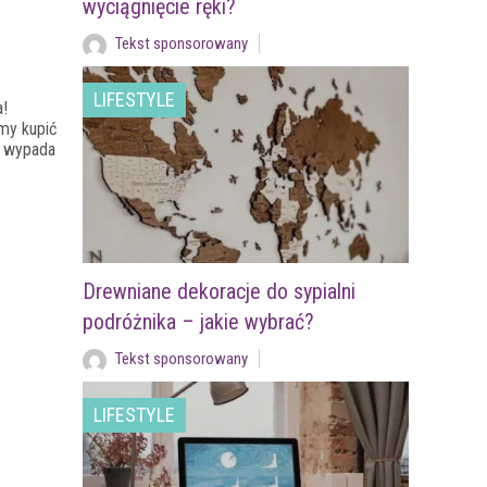
wyciągnięcie ręki?
Tekst sponsorowany
LIFESTYLE
a!
my kupić
j wypada
Drewniane dekoracje do sypialni
podróżnika – jakie wybrać?
Tekst sponsorowany
LIFESTYLE