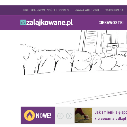
POLITYKA PRYWATNOŚCI I COOKIES
PRAWA AUTORSKIE
WSPÓŁPRACA
CIEKAWOSTKI
Gdzie pojechać na
Jak zmienił się sp
NOWE!
weekend z naturą w…
kibicowania odkąd