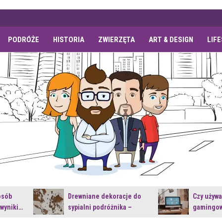
PODRÓŻE
HISTORIA
ZWIERZĘTA
ART & DESIGN
LIF
osób
Drewniane dekoracje do
Czy używ
 wyniki…
sypialni podróżnika –
gamingow
jakie…
najnowsz