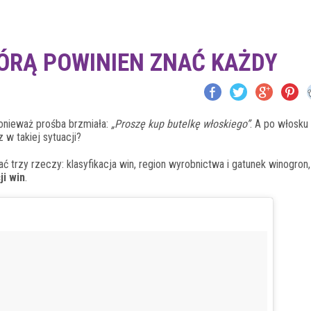
TÓRĄ POWINIEN ZNAĆ KAŻDY
, ponieważ prośba brzmiała:
„Proszę kup butelkę włoskiego”
. A po włosku 
 w takiej sytuacji?
 trzy rzeczy: klasyfikacja win, region wyrobnictwa i gatunek winogron,
ji win
.