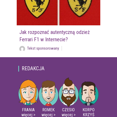
Jak rozpoznać autentyczną odzież
Ferrari F1 w Internecie?
Tekst sponsorowany
REDAKCJA
FRANIA
ROMEK
CZESIO
KORPO
więcej >
więcej >
więcej >
KRZYŚ