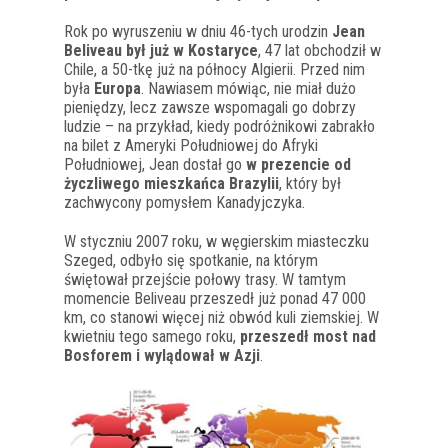
Rok po wyruszeniu w dniu 46-tych urodzin
Jean
Beliveau był już w Kostaryce
, 47 lat obchodził w
Chile, a 50-tkę już na północy Algierii. Przed nim
była
Europa
. Nawiasem mówiąc, nie miał dużo
pieniędzy, lecz zawsze wspomagali go dobrzy
ludzie – na przykład, kiedy podróżnikowi zabrakło
na bilet z Ameryki Południowej do Afryki
Południowej, Jean dostał go
w prezencie od
życzliwego mieszkańca Brazylii
, który był
zachwycony pomysłem Kanadyjczyka.
W styczniu 2007 roku, w węgierskim miasteczku
Szeged, odbyło się spotkanie, na którym
świętował przejście połowy trasy. W tamtym
momencie Beliveau przeszedł już ponad 47 000
km, co stanowi więcej niż obwód kuli ziemskiej. W
kwietniu tego samego roku,
przeszedł most nad
Bosforem i wylądował w Azji
.