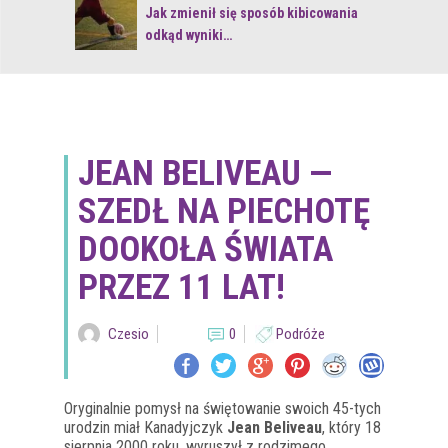
 z naturą
Jak zmienił się sposób kibicowania
odkąd wyniki…
JEAN BELIVEAU —
SZEDŁ NA PIECHOTĘ
DOOKOŁA ŚWIATA
PRZEZ 11 LAT!
Czesio
0
Podróże
Oryginalnie pomysł na świętowanie swoich 45-tych
urodzin miał Kanadyjczyk
Jean Beliveau
, który 18
sierpnia 2000 roku, wyruszył z rodzimego