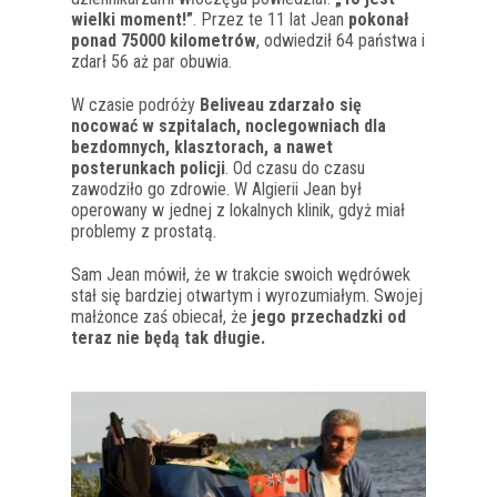
wielki moment!”
. Przez te 11 lat Jean
pokonał
ponad 75000 kilometrów
, odwiedził 64 państwa i
zdarł 56 aż par obuwia.
W czasie podróży
Beliveau zdarzało się
nocować w szpitalach, noclegowniach dla
bezdomnych, klasztorach, a nawet
posterunkach policji
. Od czasu do czasu
zawodziło go zdrowie. W Algierii Jean był
operowany w jednej z lokalnych klinik, gdyż miał
problemy z prostatą.
Sam Jean mówił, że w trakcie swoich wędrówek
stał się bardziej otwartym i wyrozumiałym. Swojej
małżonce zaś obiecał, że
jego przechadzki od
teraz nie będą tak długie.