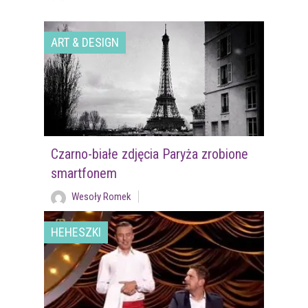
ART & DESIGN
Czarno-białe zdjęcia Paryża zrobione
smartfonem
Wesoły Romek
HEHESZKI