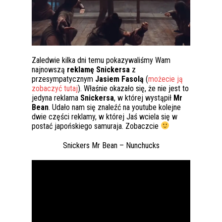
Zaledwie kilka dni temu pokazywaliśmy Wam
najnowszą
reklamę Snickersa
z
przesympatycznym
Jasiem Fasolą
(
możecie ją
zobaczyć tutaj
). Właśnie okazało się, że nie jest to
jedyna reklama
Snickersa
, w której wystąpił
Mr
Bean
. Udało nam się znaleźć na youtube kolejne
dwie części reklamy, w której Jaś wciela się w
postać japońskiego samuraja. Zobaczcie
Snickers Mr Bean – Nunchucks