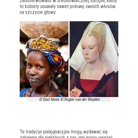
zaobserwowano w średniowiecznej Europie, kiedy
to kobiety usuwały nawet połowę swoich włosów
na szczycie głowy.
© East News © Rogier van der Weyden
Te tradycje pielęgnacyjne mogą wydawać się
zabawne dla niektórych z nas, inni mogą uważać