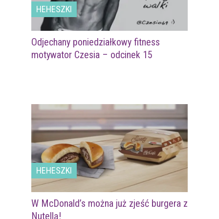
HEHESZKI
Odjechany poniedziałkowy fitness
motywator Czesia – odcinek 15
HEHESZKI
W McDonald’s można już zjeść burgera z
Nutellą!