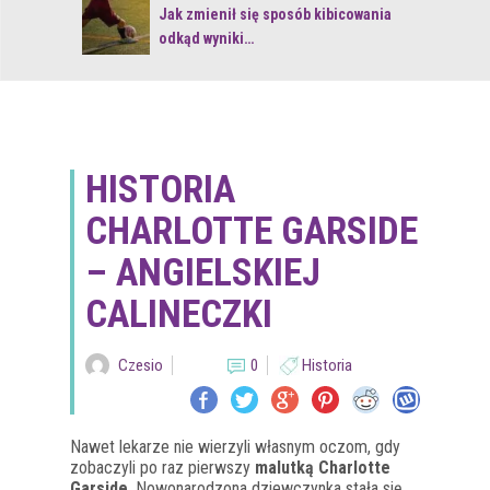
 z naturą
Jak zmienił się sposób kibicowania
odkąd wyniki…
HISTORIA
CHARLOTTE GARSIDE
– ANGIELSKIEJ
CALINECZKI
Czesio
0
Historia
Nawet lekarze nie wierzyli własnym oczom, gdy
zobaczyli po raz pierwszy
malutką Charlotte
Garside
. Nowonarodzona dziewczynka stała się