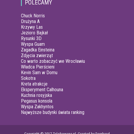
POLECAMY
Chuck Norris
Drużyna A
Krzywy Las
Jezioro Bajkał
Rysunki 3D
Wyspa Guam
Zagadka Einsteina
Zdjęcia zwierząt
Co warto zobaczyć we Wrocławiu
Władca Pierścieni
Kevin Sam w Domu
Sokotra
Kreta atrakcje
Eksperyment Calhouna
Kuchnia rosyjska
Pegasus konsola
Wyspa Zakhyntos
Najwyższe budynki świata ranking
Copyright © 2017 Zalajkowane.pl. Created by Deerhead