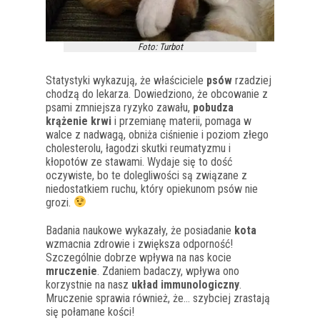
Foto: Turbot
Statystyki wykazują, że właściciele
psów
rzadziej
chodzą do lekarza. Dowiedziono, że obcowanie z
psami zmniejsza ryzyko zawału,
pobudza
krążenie krwi
i przemianę materii, pomaga w
walce z nadwagą, obniża ciśnienie i poziom złego
cholesterolu, łagodzi skutki reumatyzmu i
kłopotów ze stawami. Wydaje się to dość
oczywiste, bo te dolegliwości są związane z
niedostatkiem ruchu, który opiekunom psów nie
grozi.
Badania naukowe wykazały, że posiadanie
kota
wzmacnia zdrowie i zwiększa odporność!
Szczególnie dobrze wpływa na nas kocie
mruczenie
. Zdaniem badaczy, wpływa ono
korzystnie na nasz
układ immunologiczny
.
Mruczenie sprawia również, że… szybciej zrastają
się połamane kości!