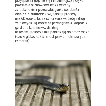
przyspiesza gojenie się ran, zmniejsza ryzyko
powstania bliznowców, leczy wrzody
żołądka, działa przeciwbiegunkowo, obniża
ciśnienie tętnicze
krwi, hamuje procesy
miażdżycowe, leczy schorzenia wątroby i dróg
żółciowych, są dobre na przeziębienia, kłopoty z
gardłem, koją nerwy, działają
nasennie, jednocześnie pobudzają do pracy mózg
(dzięki glukozie, która jest paliwem dla szarych
komórek).