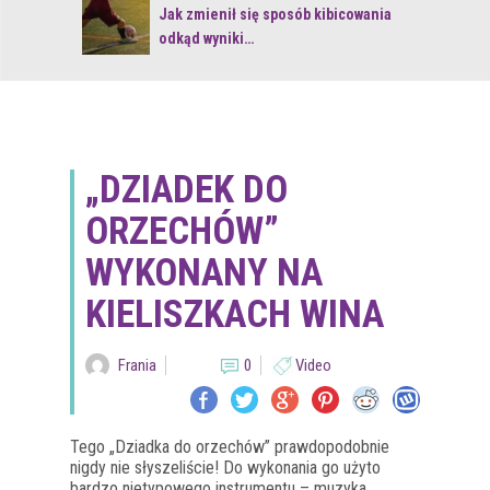
 z naturą
Jak zmienił się sposób kibicowania
odkąd wyniki…
„DZIADEK DO
ORZECHÓW”
WYKONANY NA
KIELISZKACH WINA
Frania
0
Video
Tego „Dziadka do orzechów” prawdopodobnie
nigdy nie słyszeliście! Do wykonania go użyto
bardzo nietypowego instrumentu – muzyka