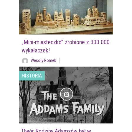
„Mini-miasteczko” zrobione z 300 000
wykałaczek!
Wesoły Romek
HISTORIA
Dwór Rodziny Adamsów był w