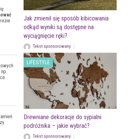
ię
anować
Jak zmienił się sposób kibicowania
prezie
odkąd wyniki są dostępne na
wyciągnięcie ręki?
Tekst sponsorowany
LIFESTYLE
eżowych
 np.
ce.
Drewniane dekoracje do sypialni
zamień
czy
podróżnika – jakie wybrać?
Tekst sponsorowany