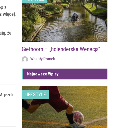
op z
z więcej,
ają, że
Giethoorn – „holenderska Wenecja”
Wesoły Romek
Najnowsze Wpisy
LIFESTYLE
A jeżeli