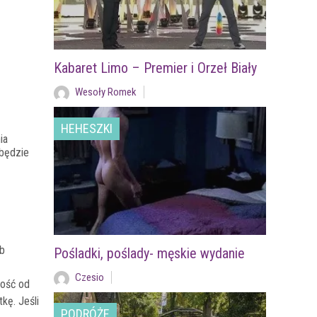
Kabaret Limo – Premier i Orzeł Biały
Wesoły Romek
HEHESZKI
ia
 będzie
ub
Pośladki, poślady- męskie wydanie
Czesio
łość od
kę. Jeśli
PODRÓŻE