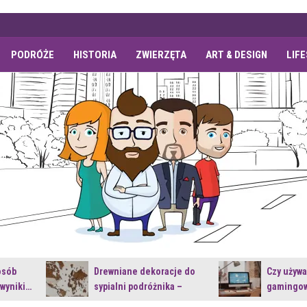
PODRÓŻE
HISTORIA
ZWIERZĘTA
ART & DESIGN
LIF
osób
Drewniane dekoracje do
Czy używ
 wyniki…
sypialni podróżnika –
gamingow
jakie…
najnowsz