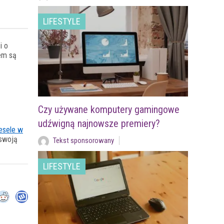
LIFESTYLE
i o
em są
Czy używane komputery gamingowe
udźwigną najnowsze premiery?
wesele w
 swoją
Tekst sponsorowany
LIFESTYLE