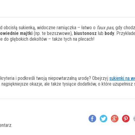
d obcisłą sukienką, widoczne ramiączka – łatwo o
faux pas
, gdy chodz
powiednie majtki
(np. te bezszwowe),
biustonosz
lub
body
. Przykład
nie do głębokich dekoltów – także tych na plecach!
 kryteria i podkreśli twoją niepowtarzalną urodę? Obejrzyj
sukienki na 
a najpiękniejsze okazje, ale także tysiące dodatków, o które uzupełnisz
entarz.