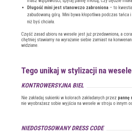
masz wątpliwości, spytaj pannę młodą, czy będzie miała 
Długość mini jest stanowczo zabroniona
– to kwestia
zabudowaną górą. Mini bywa kłopotliwa podczas tańca i z
niż byś chciała.
Część zasad ubioru na wesele jest już przedawniona, a cora
chętniej stawiamy na wyrażanie siebie zamiast na konwenan
widziane.
Tego unikaj w stylizacji na wesele
KONTROWERSYJNA BIEL
Nie zakładaj sukienki w kolorach zakładanych przez
pannę 
nie wyobrażasz sobie wyjścia na wesele w stroju o innym od
NIEDOSTOSOWANY DRESS CODE