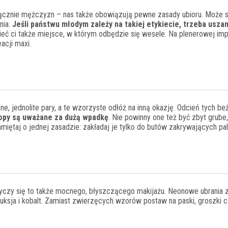
ącznie mężczyzn – nas także obowiązują pewne zasady ubioru. Może s
nia.
Jeśli państwu młodym zależy na takiej etykiecie, trzeba usz
dzieć ci także miejsce, w którym odbędzie się wesele. Na plenerowej im
acji maxi.
e, jednolite pary, a te wzorzyste odłóż na inną okazję. Odcień tych b
topy są uważane za dużą wpadkę
. Nie powinny one też być zbyt grube,
amiętaj o jednej zasadzie: zakładaj je tylko do butów zakrywających pal
czy się to także mocnego, błyszczącego makijażu. Neonowe ubrania 
k fuksja i kobalt. Zamiast zwierzęcych wzorów postaw na paski, groszki 