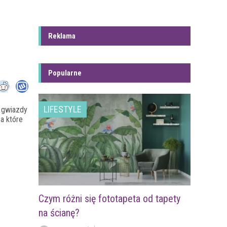
Reklama
Popularne
LIFESTYLE
d gwiazdy
a które
Czym różni się fototapeta od tapety
na ścianę?