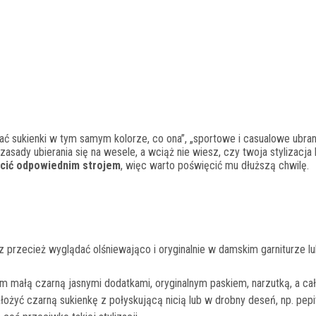
adać sukienki w tym samym kolorze, co ona”, „sportowe i casualowe ubran
 zasady ubierania się na wesele, a wciąż nie wiesz, czy twoja stylizacja
zcić odpowiednim strojem
, więc warto poświęcić mu dłuższą chwilę.
przecież wyglądać olśniewająco i oryginalnie w damskim garniturze l
m małą czarną jasnymi dodatkami, oryginalnym paskiem, narzutką, a ca
łożyć czarną sukienkę z połyskującą nicią lub w drobny deseń, np. pepit