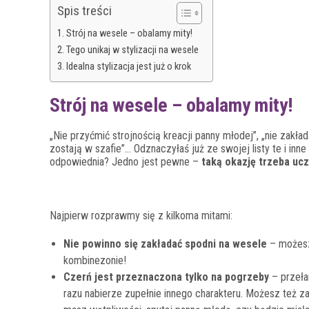
Spis treści
Strój na wesele – obalamy mity!
Tego unikaj w stylizacji na wesele
Idealna stylizacja jest już o krok
Strój na wesele – obalamy mity!
„Nie przyćmić strojnością kreacji panny młodej”, „nie zakł
zostają w szafie”… Odznaczyłaś już ze swojej listy te i inne
odpowiednia? Jedno jest pewne –
taką okazję trzeba uc
Najpierw rozprawmy się z kilkoma mitami:
Nie powinno się zakładać spodni na wesele
– możesz 
kombinezonie!
Czerń jest przeznaczona tylko na pogrzeby
– przeła
razu nabierze zupełnie innego charakteru. Możesz też za