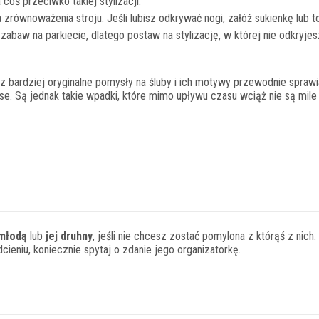
coś przeciwko takiej stylizacji.
 zrównoważenia stroju. Jeśli lubisz odkrywać nogi, załóż sukienkę lub t
abaw na parkiecie, dlatego postaw na stylizację, w której nie odkryjes
z bardziej oryginalne pomysły na śluby i ich motywy przewodnie sprawi
se. Są jednak takie wpadki, które mimo upływu czasu wciąż nie są mile
młodą
lub
jej druhny
, jeśli nie chcesz zostać pomylona z którąś z nich. 
cieniu, koniecznie spytaj o zdanie jego organizatorkę.