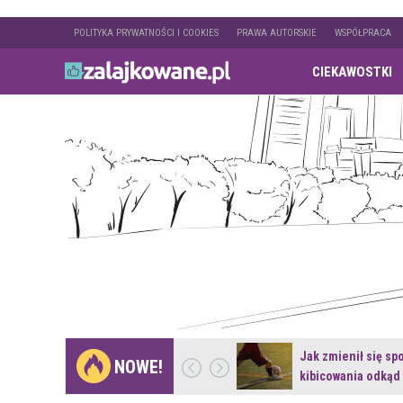
POLITYKA PRYWATNOŚCI I COOKIES
PRAWA AUTORSKIE
WSPÓŁPRACA
CIEKAWOSTKI
Gdzie pojechać na
Jak zmienił się sp
NOWE!
weekend z naturą w…
kibicowania odkąd