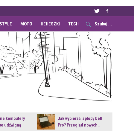
ESTYLE
MOTO
HEHESZKI
TECH
ane komputery
Jak wybierać laptopy Dell
e udźwigną
Pro? Przegląd nowych…
e premiery?