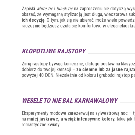
Zapiski
white tie
i
black tie
na zaproszeniu nie dotyczą wył
okazać, że wymaganą stylizacją jest długa, wieczorowa suk
ich decyzję
. O tym, jak się nie ubierać, może wiele powie
raczej nie będziesz czuła się komfortowo w eleganckiej kre
KŁOPOTLIWE RAJSTOPY
Zimą rajstopy bywają konieczne, dlatego postaw na klasyczn
dobierz do twojej karnacji –
za ciemne lub za jasne rajs
powyżej 40 DEN. Niezależnie od koloru i grubości rajstop p
WESELE TO NIE BAL KARNAWAŁOWY
Eksperymenty modowe zarezerwuj na sylwestrową noc – ty
na
mniej jaskrawe, a wciąż intensywne kolory
, takie ja
romantyczne kwiaty.