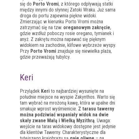
się do
Porto Vromi
, z którego odpływają statki
między innymi do słynnej Zatoki Wraku. Już sama
droga do portu zapewnia piękne widoki.
Zmierzając w kierunku Porto Vromi można
zatrzymać się na tzw.
oreganowym zakręcie
,
gdzie wzdłuż poboczy rosie oregano, tymianek i
anyż. Z zakrętu można napawać się pięknym
widokiem na zachodnie, klifowe wybrzeże wyspy.
Przy
Porto Vromi
znajduje się niewielka plaża,
gdzie przeważają tubylcy.
Keri
Przylądek
Keri
to najbardziej wysunięte na
południe miejsce na wyspie Zakynthos. Warto się
tam wybrać na mrożoną kawę, która w upalne dni
smakuje wprost wyśmienicie.
Z tarasu tawerny
można podziwiać wspaniały widok na dwie
skały zwane Małą i Wielką Myzithrą
. Uwaga:
wejście na taras widokowy dostępne jest jedynie
dla klientów Tawerny. Charakterystyczne dla
tutejszego krajobrazu są
gaje oliwne
– na