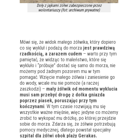
Doły z jajkami żółwi zabezpieczone przez
wolontariuszy (fot: archiwum prywatne)
Mówi się, że widok małego żółwika, który dopiero
co się wykluł i podażą do morza
jest prawdziwą
rzadkością, a zarazem cudem
– warto przy tym
pamiętać, że widząc to maleństwo, które się
wykluło i “próbuje” dostać się samo do morza, nie
możemy pod żadnym pozorem mu w tym
pomagać. Wzięcie małego żółwia i zaniesienie go
do wody, wcale mu nie pomoże (a raczej
zaszkodzi) –
mały żółwik od momentu wyklucia
musi sam przebyć drogę z dołka gniazda
poprzez piasek, poruszając przy tym
kończynami
. W tym czasie rozwijają mu się
wszystkie ważne mięśnie, więc jedyne co możemy
zrobić to wykopać mu dróżkę, po której przejdzie
sobie do morza. Zdarza się, że żółwie potrzebują
pomocy medycznej, dlatego powstał specjalny
szpital dla żółwi obok plaży Gerakas.