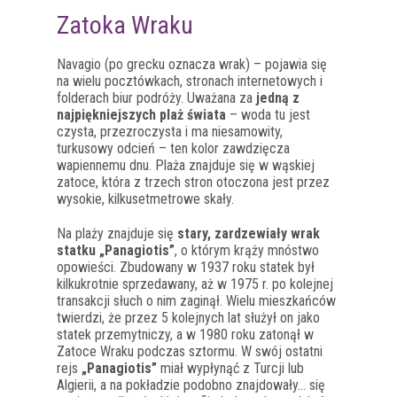
Zatoka Wraku
Navagio (po grecku oznacza wrak) – pojawia się
na wielu pocztówkach, stronach internetowych i
folderach biur podróży. Uważana za
jedną z
najpiękniejszych plaż świata
– woda tu jest
czysta, przezroczysta i ma niesamowity,
turkusowy odcień – ten kolor zawdzięcza
wapiennemu dnu. Plaża znajduje się w wąskiej
zatoce, która z trzech stron otoczona jest przez
wysokie, kilkusetmetrowe skały.
Na plaży znajduje się
stary, zardzewiały wrak
statku „Panagiotis”
, o którym krąży mnóstwo
opowieści. Zbudowany w 1937 roku statek był
kilkukrotnie sprzedawany, aż w 1975 r. po kolejnej
transakcji słuch o nim zaginął. Wielu mieszkańców
twierdzi, że przez 5 kolejnych lat służył on jako
statek przemytniczy, a w 1980 roku zatonął w
Zatoce Wraku podczas sztormu. W swój ostatni
rejs
„Panagiotis”
miał wypłynąć z Turcji lub
Algierii, a na pokładzie podobno znajdowały… się