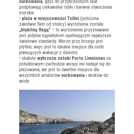
nurkowania
, gdyż do przybrzeżnych skał
podpływają ciekawskie rybki i barwne stworzenia
morskie.
•
plaża w miejscowości Tsilivi
(położona
zaledwie 5km od stolicy) wyróżniona została
„błękitną flagą”
– to wyróżnienie przyznawane
jest jedynie kąpieliskom spełniającym najwyższe
światowe standardy. Morze przy brzegu jest
płytkie, więc jest to idealne miejsce dla osób
planujących wakacje z dziećmi
• skaliste
wybrzeże zatoki Porto Limnionas
na
południowym-zachodzie wyspy nie nadaje się do
plażowania, ale jest to świetne miejsce dla
wszystkich amatorów
nurkowania
i skoków do
wody.