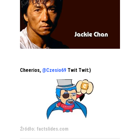
Cheerios,
@Czesio69
Twit Twit:)
Źródło: factslides.com