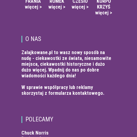
FRANIA
ROMEK
CZESIO
KORPO
więcej >
więcej >
więcej >
KRZYŚ
więcej >
O NAS
Zalajkowane.pl to wasz nowy sposób na
nudę -
ciekawostki ze świata
, niesamowite
miejsca, ciekawostki historyczne i dużo
dużo więcej. Wpadnij do nas po
dobre
wiadomości
każdego dnia!
W sprawie współpracy lub reklamy
skorzystaj z
formularza kontaktowego.
POLECAMY
Chuck Norris