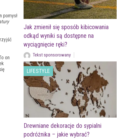
en pomysł
atury
Jak zmienił się sposób kibicowania
odkąd wyniki są dostępne na
rzyjść
wyciągnięcie ręki?
Tekst sponsorowany
To on
ek
się
LIFESTYLE
Drewniane dekoracje do sypialni
podróżnika – jakie wybrać?