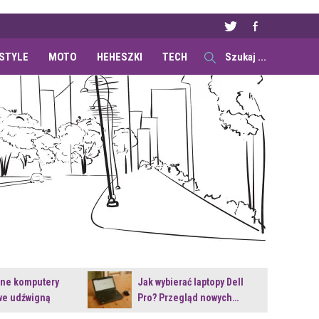
ESTYLE
MOTO
HEHESZKI
TECH
ane komputery
Jak wybierać laptopy Dell
e udźwigną
Pro? Przegląd nowych…
e premiery?