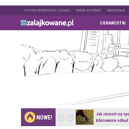
POLITYKA PRYWATNOŚCI I COOKIES
PRAWA AUTORSKIE
WSPÓŁPRACA
CIEKAWOSTKI
Gdzie pojechać na
Jak zmienił się sp
NOWE!
weekend z naturą w…
kibicowania odkąd