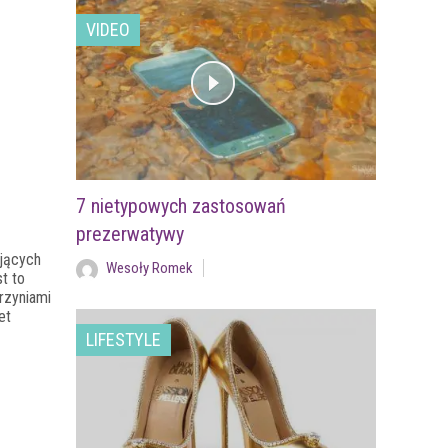
VIDEO
7 nietypowych zastosowań
prezerwatywy
ujących
Wesoły Romek
t to
krzyniami
et
LIFESTYLE