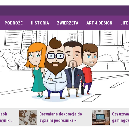
PODRÓŻE
HISTORIA
ZWIERZĘTA
ART & DESIGN
LIF
osób
Drewniane dekoracje do
Czy używ
 wyniki…
sypialni podróżnika –
gamingow
jakie…
najnowsz