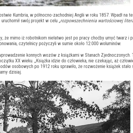
bstwie Kumbria, w północno-zachodniej Anglii w roku 1857. Wpadł na t
ry uruchomił swój projekt w celu
„rozpowszechnienia wartościowej liter
ły
,
że mimo iż robotnikom niełatwo jest po pracy choćby umyć twarz i p
jonowania, czytelnicy pożyczyli w sumie około 12.000 woluminów.
 wprowadzenie konnych wozów z książkami w Stanach Zjednoczonych. 
początku XX wieku.
„Książka idzie do człowieka, nie czekając, aż człowi
odów osobowych po 1912 roku sprawiło, że rozwożenie książek stało 
amy dzisiaj.