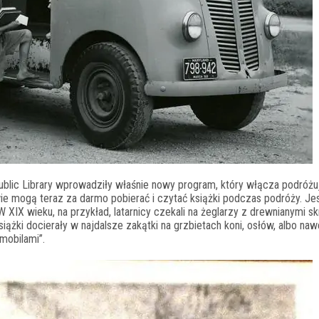
Public Library wprowadziły właśnie nowy program, który włącza podróż
e mogą teraz za darmo pobierać i czytać książki podczas podróży. Jes
W XIX wieku, na przykład, latarnicy czekali na żeglarzy z drewnianymi s
siążki docierały w najdalsze zakątki na grzbietach koni, osłów, albo naw
mobilami”.