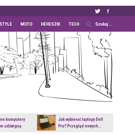
ESTYLE
MOTO
HEHESZKI
TECH
ane komputery
Jak wybierać laptopy Dell
e udźwigną
Pro? Przegląd nowych…
e premiery?