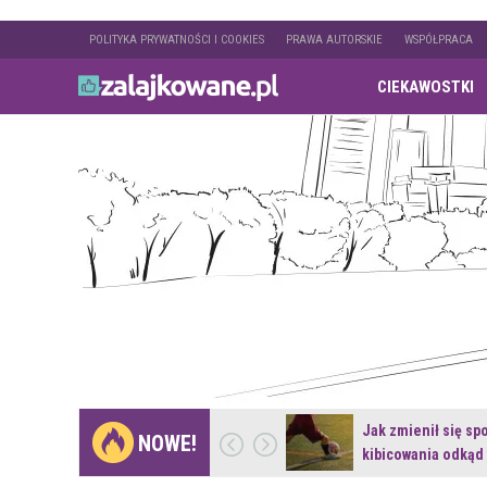
POLITYKA PRYWATNOŚCI I COOKIES
PRAWA AUTORSKIE
WSPÓŁPRACA
CIEKAWOSTKI
Gdzie pojechać na
Jak zmienił się sp
NOWE!
weekend z naturą w…
kibicowania odkąd