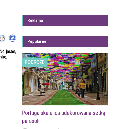
Reklama
Popularne
 No jasne,
lię,
PODRÓŻE
Portugalska ulica udekorowana setką
parasoli