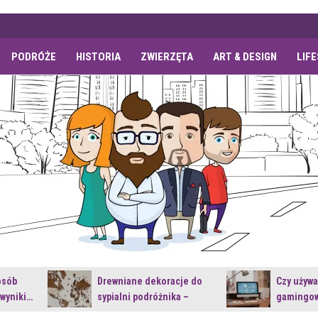
PODRÓŻE
HISTORIA
ZWIERZĘTA
ART & DESIGN
LIF
osób
Drewniane dekoracje do
Czy używ
 wyniki…
sypialni podróżnika –
gamingow
jakie…
najnowsz