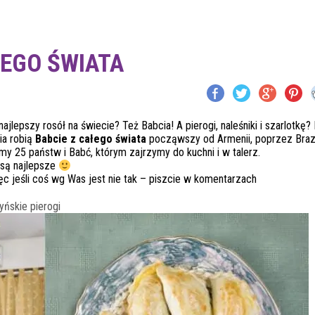
ŁEGO ŚWIATA
najlepszy rosół na świecie? Też Babcia! A pierogi, naleśniki i szarlotkę?
ia robią
Babcie z całego świata
począwszy od Armenii, poprzez Brazy
my 25 państw i Babć, którym zajrzymy do kuchni i w talerz.
k są najlepsze
ęc jeśli coś wg Was jest nie tak – piszcie w komentarzach
yńskie pierogi