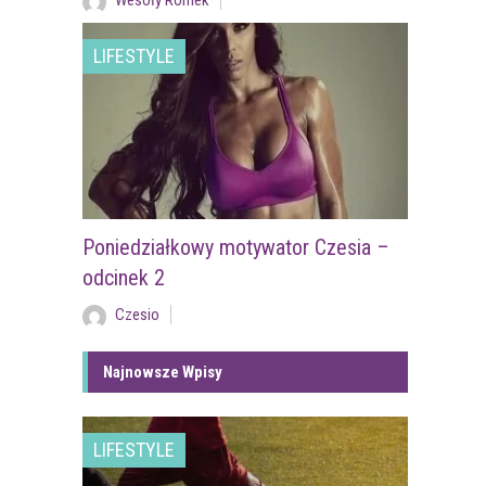
Wesoły Romek
LIFESTYLE
Poniedziałkowy motywator Czesia –
odcinek 2
Czesio
Najnowsze Wpisy
LIFESTYLE