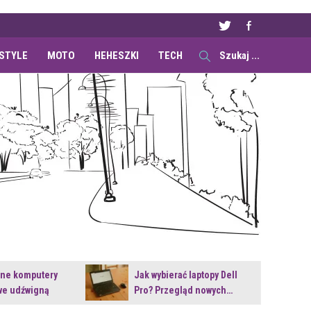
ESTYLE
MOTO
HEHESZKI
TECH
ane komputery
Jak wybierać laptopy Dell
e udźwigną
Pro? Przegląd nowych…
e premiery?