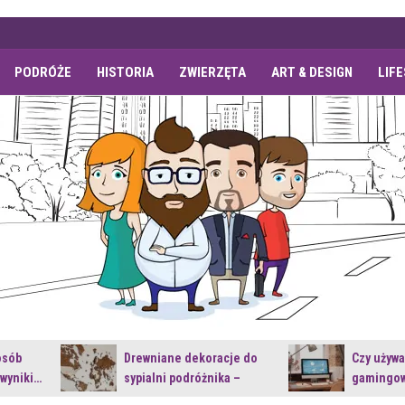
PODRÓŻE
HISTORIA
ZWIERZĘTA
ART & DESIGN
LIF
osób
Drewniane dekoracje do
Czy używ
 wyniki…
sypialni podróżnika –
gamingow
jakie…
najnowsz