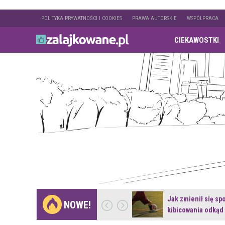
POLITYKA PRYWATNOŚCI I COOKIES
PRAWA AUTORSKIE
WSPÓŁPRACA
CIEKAWOSTKI
Gdzie pojechać na
Jak zmienił się sp
NOWE!
weekend z naturą w…
kibicowania odkąd