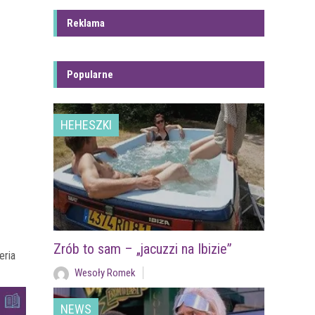
Reklama
Popularne
HEHESZKI
Zrób to sam – „jacuzzi na Ibizie”
eria
Wesoły Romek
NEWS