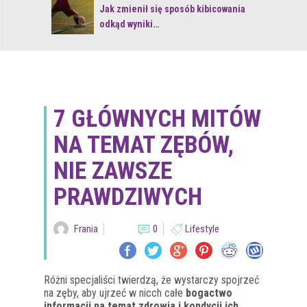
 z naturą
Jak zmienił się sposób kibicowania
odkąd wyniki…
7 GŁÓWNYCH MITÓW
NA TEMAT ZĘBÓW,
NIE ZAWSZE
PRAWDZIWYCH
Frania
0
Lifestyle
Różni specjaliści twierdzą, że wystarczy spojrzeć
na zęby, aby ujrzeć w nicch całe
bogactwo
informacji na temat zdrowia i kondycji ich