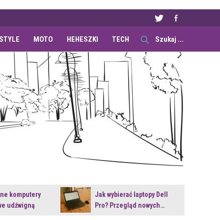
ESTYLE
MOTO
HEHESZKI
TECH
ane komputery
Jak wybierać laptopy Dell
e udźwigną
Pro? Przegląd nowych…
e premiery?