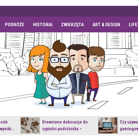
PODRÓŻE
HISTORIA
ZWIERZĘTA
ART & DESIGN
LIF
osób
Drewniane dekoracje do
Czy używ
 wyniki…
sypialni podróżnika –
gamingow
jakie…
najnowsz