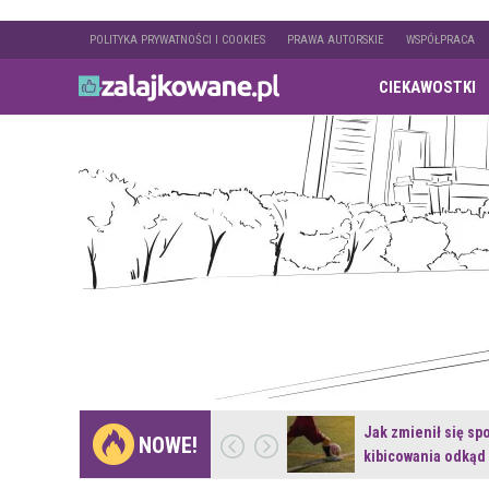
POLITYKA PRYWATNOŚCI I COOKIES
PRAWA AUTORSKIE
WSPÓŁPRACA
CIEKAWOSTKI
Gdzie pojechać na
Jak zmienił się sp
NOWE!
weekend z naturą w…
kibicowania odkąd