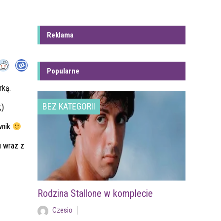
Reklama
Popularne
rką.
BEZ KATEGORII
;)
wnik
u wraz z
Rodzina Stallone w komplecie
Czesio