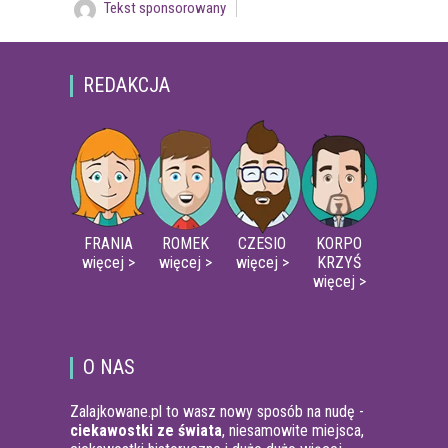
Tekst sponsorowany
REDAKCJA
FRANIA
ROMEK
CZESIO
KORPO
więcej >
więcej >
więcej >
KRZYŚ
więcej >
O NAS
Zalajkowane.pl to wasz nowy sposób na nudę -
ciekawostki ze świata
, niesamowite miejsca,