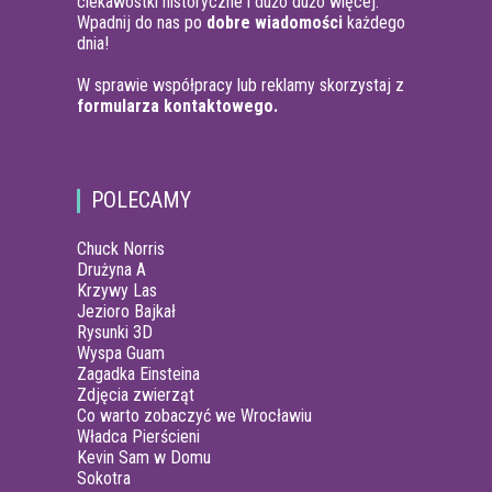
ciekawostki historyczne i dużo dużo więcej.
Wpadnij do nas po
dobre wiadomości
każdego
dnia!
W sprawie współpracy lub reklamy skorzystaj z
formularza kontaktowego.
POLECAMY
Chuck Norris
Drużyna A
Krzywy Las
Jezioro Bajkał
Rysunki 3D
Wyspa Guam
Zagadka Einsteina
Zdjęcia zwierząt
Co warto zobaczyć we Wrocławiu
Władca Pierścieni
Kevin Sam w Domu
Sokotra