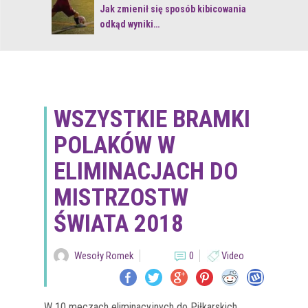
 z naturą
Jak zmienił się sposób kibicowania
odkąd wyniki…
WSZYSTKIE BRAMKI
POLAKÓW W
ELIMINACJACH DO
MISTRZOSTW
ŚWIATA 2018
Wesoły Romek
0
Video
W 10 meczach eliminacyjnych do Piłkarskich