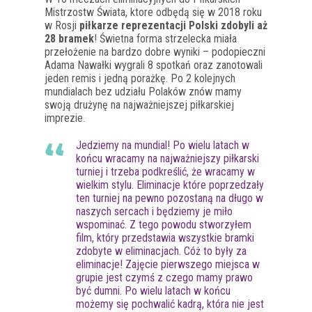
Mistrzostw Świata, ktore odbędą się w 2018 roku
w Rosji
piłkarze reprezentacji Polski zdobyli aż
28 bramek
! Świetna forma strzelecka miała
przełożenie na bardzo dobre wyniki – podopieczni
Adama Nawałki wygrali 8 spotkań oraz zanotowali
jeden remis i jedną porażkę. Po 2 kolejnych
mundialach bez udziału Polaków znów mamy
swoją drużynę na najważniejszej piłkarskiej
imprezie.
Jedziemy na mundial! Po wielu latach w
końcu wracamy na najważniejszy piłkarski
turniej i trzeba podkreślić, że wracamy w
wielkim stylu. Eliminacje które poprzedzały
ten turniej na pewno pozostaną na długo w
naszych sercach i będziemy je miło
wspominać. Z tego powodu stworzyłem
film, który przedstawia wszystkie bramki
zdobyte w eliminacjach. Cóż to były za
eliminacje! Zajęcie pierwszego miejsca w
grupie jest czymś z czego mamy prawo
być dumni. Po wielu latach w końcu
możemy się pochwalić kadrą, która nie jest