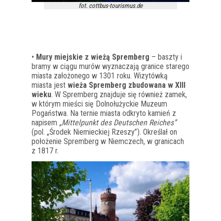
fot. cottbus-tourismus.de
•
Mury miejskie z wieżą Spremberg
– baszty i
bramy w ciągu murów wyznaczają granice starego
miasta założonego w 1301 roku. Wizytówką
miasta jest
wieża Spremberg zbudowana w XIII
wieku
. W Spremberg znajduje się również zamek,
w którym mieści się Dolnołużyckie Muzeum
Pogaństwa. Na ternie miasta odkryto kamień z
napisem
„Mittelpunkt des Deutschen Reiches”
(pol. „Środek Niemieckiej Rzeszy”). Określał on
położenie Spremberg w Niemczech, w granicach
z 1817 r.