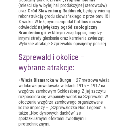
(mieści się w byłej hali produkcyjnej sterowców)
oraz
Gród Slawenburg Raddusch
, będący wierną
rekonstrukcją grodu słowiańskiego z przełomu IX i
X wieku. W leżącym nieopodal Cottbus można
odwiedzić
największy ogród zoologiczny
Brandenburgii
, w którym znajdują się między
innymi strefy głaskania oraz karmienia zwierząt.
Wybrane atrakcje Szprewaldu opisujemy poniżej.
Szprewald i okolice –
wybrane atrakcje:
•
Wieża Bismarcka w Burgu
– 27 metrowa wieża
widokowa powstawała w latach 1915 – 1917 na
wzgórzu zamkowym Schlossberg. Z jej szczytu
rozpościera się wspaniały widok na Szprewald. W
otoczeniu wzgórza zamkowego organizowane
liczne imprezy – „Szprewaldzka Noc Legend”, a
także „Noc dyniowych duchów” ze
spektakularnymi efektami świetlnymi i
pirotechnicznymi.