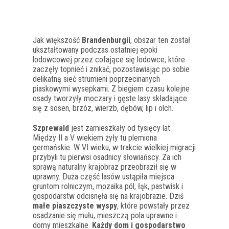
Jak większość
Brandenburgii
, obszar ten został
ukształtowany podczas ostatniej epoki
lodowcowej przez cofające się lodowce, które
zaczęły topnieć i znikać, pozostawiając po sobie
delikatną sieć strumieni poprzecinanych
piaskowymi wysepkami. Z biegiem czasu kolejne
osady tworzyły moczary i gęste lasy składające
się z sosen, brzóz, wierzb, dębów, lip i olch.
Szprewald
jest zamieszkały od tysięcy lat.
Między II a V wiekiem żyły tu plemiona
germańskie. W VI wieku, w trakcie wielkiej migracji
przybyli tu pierwsi osadnicy słowiańscy. Za ich
sprawą naturalny krajobraz przeobraził się w
uprawny. Duża część lasów ustąpiła miejsca
gruntom rolniczym, mozaika pól, łąk, pastwisk i
gospodarstw odcisnęła się na krajobrazie. Dziś
małe piaszczyste wyspy
, które powstały przez
osadzanie się mułu, mieszczą pola uprawne i
domy mieszkalne.
Każdy dom i gospodarstwo