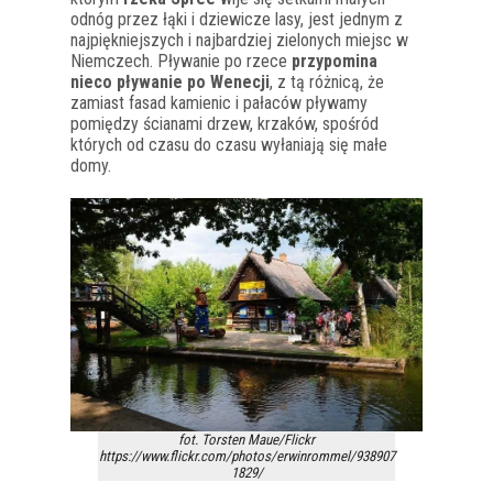
odnóg przez łąki i dziewicze lasy, jest jednym z
najpiękniejszych i najbardziej zielonych miejsc w
Niemczech. Pływanie po rzece
przypomina
nieco pływanie po Wenecji
, z tą różnicą, że
zamiast fasad kamienic i pałaców pływamy
pomiędzy ścianami drzew, krzaków, spośród
których od czasu do czasu wyłaniają się małe
domy.
fot. Torsten Maue/Flickr
https://www.flickr.com/photos/erwinrommel/938907
1829/