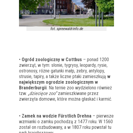
fot. spreewald-info.de
•
Ogród zoologiczny w Cottbus
– ponad 1200
zwierząt, w tym: słonie, tygrysy, leopardy, rysie,
ostronosy, różne gatunki małp, zebry, antylopy,
strusie, tapiry, a także liczne ptaki zamieszkują
w
największym ogrodzie zoologicznym w
Branderburgii
. Na ternie zoo wydzielono również
tzw.
„dziecięce zoo”
zamieszkiwane przez
zwierzęta domowe, które można głaskać i karmić.
•
Zamek na wodzie Fürstlich Drehna
– pierwsze
wzmianki o zamku pochodzą z 1477 roku. W 1560
został on rozbudowany, a w 1807 roku powstał tu
park krajobrazowy.