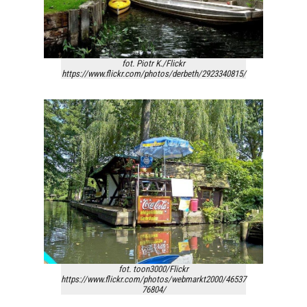
fot. Piotr K./Flickr
https://www.flickr.com/photos/derbeth/2923340815/
fot. toon3000/Flickr
https://www.flickr.com/photos/webmarkt2000/46537
76804/