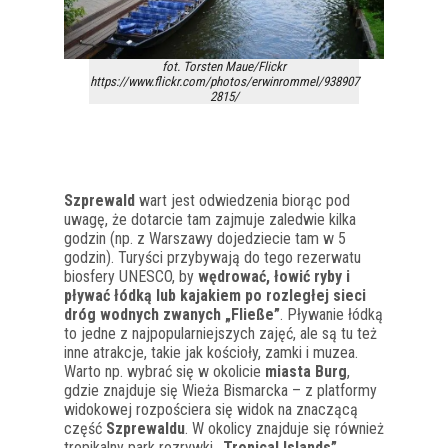
fot. Torsten Maue/Flickr
https://www.flickr.com/photos/erwinrommel/938907
2815/
Szprewald
wart jest odwiedzenia biorąc pod
uwagę, że dotarcie tam zajmuje zaledwie kilka
godzin (np. z Warszawy dojedziecie tam w 5
godzin). Turyści przybywają do tego rezerwatu
biosfery UNESCO, by
wędrować, łowić ryby i
pływać łódką lub kajakiem po rozległej sieci
dróg wodnych zwanych „Fließe”
. Pływanie łódką
to jedne z najpopularniejszych zajęć, ale są tu też
inne atrakcje, takie jak kościoły, zamki i muzea.
Warto np. wybrać się w okolicie
miasta Burg
,
gdzie znajduje się Wieża Bismarcka – z platformy
widokowej rozpościera się widok na znaczącą
część
Szprewaldu
. W okolicy znajduje się również
tropikalny park rozrywki
„Tropical Islands”