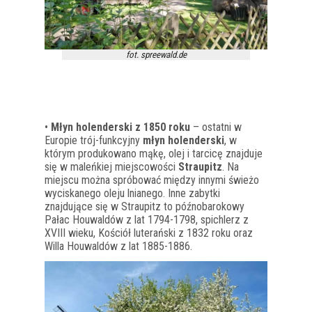
fot. spreewald.de
•
Młyn holenderski z 1850 roku
– ostatni w
Europie trój-funkcyjny
młyn holenderski
, w
którym produkowano mąkę, olej i tarcicę znajduje
się w maleńkiej miejscowości
Straupitz
. Na
miejscu można spróbować między innymi świeżo
wyciskanego oleju lnianego. Inne zabytki
znajdujące się w Straupitz to późnobarokowy
Pałac Houwaldów z lat 1794-1798, spichlerz z
XVIII wieku, Kościół luterański z 1832 roku oraz
Willa Houwaldów z lat 1885-1886.