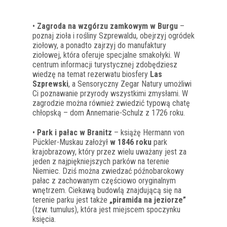
•
Zagroda na wzgórzu zamkowym w Burgu
–
poznaj zioła i rośliny Szprewaldu, obejrzyj ogródek
ziołowy, a ponadto zajrzyj do manufaktury
ziołowej, która oferuje specjalne smakołyki. W
centrum informacji turystycznej zdobędziesz
wiedzę na temat rezerwatu biosfery
Las
Szprewski
, a Sensoryczny Zegar Natury umożliwi
Ci poznawanie przyrody wszystkimi zmysłami. W
zagrodzie można również zwiedzić typową chatę
chłopską – dom Annemarie-Schulz z 1726 roku.
•
Park i pałac w Branitz
– książę Hermann von
Pückler-Muskau założył
w 1846 roku
park
krajobrazowy, który przez wielu uważany jest za
jeden z najpiękniejszych parków na terenie
Niemiec. Dziś można zwiedzać późnobarokowy
pałac z zachowanym częściowo oryginalnym
wnętrzem. Ciekawą budowlą znajdującą się na
terenie parku jest także
„piramida na jeziorze”
(tzw. tumulus), która jest miejscem spoczynku
księcia.