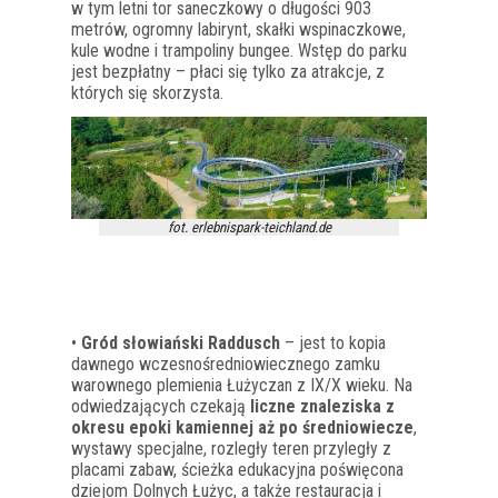
w tym letni tor saneczkowy o długości 903
metrów, ogromny labirynt, skałki wspinaczkowe,
kule wodne i trampoliny bungee. Wstęp do parku
jest bezpłatny – płaci się tylko za atrakcje, z
których się skorzysta.
fot. erlebnispark-teichland.de
•
Gród słowiański Raddusch
– jest to kopia
dawnego wczesnośredniowiecznego zamku
warownego plemienia Łużyczan z IX/X wieku. Na
odwiedzających czekają
liczne znaleziska z
okresu epoki kamiennej aż po średniowiecze
,
wystawy specjalne, rozległy teren przyległy z
placami zabaw, ścieżka edukacyjna poświęcona
dziejom Dolnych Łużyc, a także restauracja i