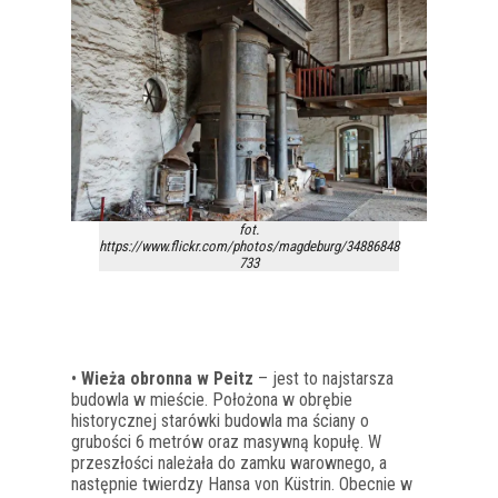
fot.
https://www.flickr.com/photos/magdeburg/34886848
733
•
Wieża obronna w Peitz
– jest to najstarsza
budowla w mieście. Położona w obrębie
historycznej starówki budowla ma ściany o
grubości 6 metrów oraz masywną kopułę. W
przeszłości należała do zamku warownego, a
następnie twierdzy Hansa von Küstrin. Obecnie w