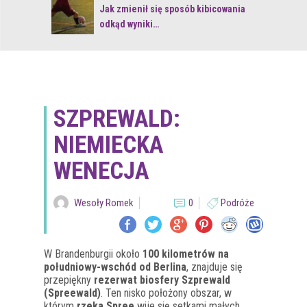
 z naturą
Jak zmienił się sposób kibicowania
odkąd wyniki…
SZPREWALD:
NIEMIECKA
WENECJA
Wesoły Romek
0
Podróże
W Brandenburgii około
100 kilometrów na
południowy-wschód od Berlina
, znajduje się
przepiękny
rezerwat biosfery Szprewald
(Spreewald)
. Ten nisko położony obszar, w
którym
rzeka Spree
wije się setkami małych