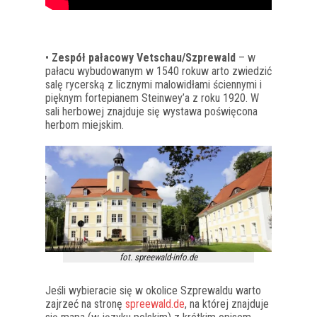
•
Zespół pałacowy Vetschau/Szprewald
– w
pałacu wybudowanym w 1540 rokuw arto zwiedzić
salę rycerską z licznymi malowidłami ściennymi i
pięknym fortepianem Steinwey’a z roku 1920. W
sali herbowej znajduje się wystawa poświęcona
herbom miejskim.
fot. spreewald-info.de
Jeśli wybieracie się w okolice Szprewaldu warto
zajrzeć na stronę
spreewald.de
, na której znajduje