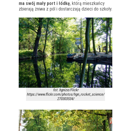
ma swój mały port i łódkę
, którą mieszkańcy
zbierają żniwa z pól i dostarczają dzieci do szkoły.
fot. hgnize/Flickr
https://www.flickr.com/photos/hgn_rocket_science/
270303534/