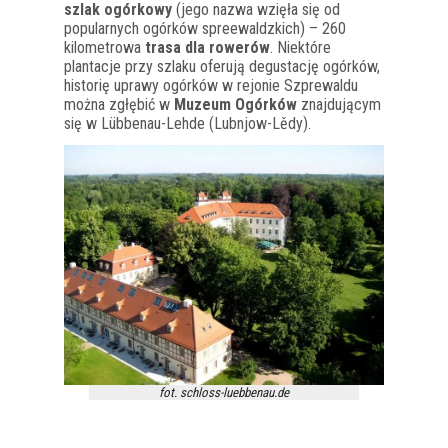
szlak ogórkowy
(jego nazwa wzięła się od
popularnych ogórków spreewaldzkich) – 260
kilometrowa
trasa dla rowerów
. Niektóre
plantacje przy szlaku oferują degustację ogórków,
historię uprawy ogórków w rejonie Szprewaldu
można zgłębić w
Muzeum Ogórków
znajdującym
się w Lübbenau-Lehde (Lubnjow-Lědy).
fot. schloss-luebbenau.de