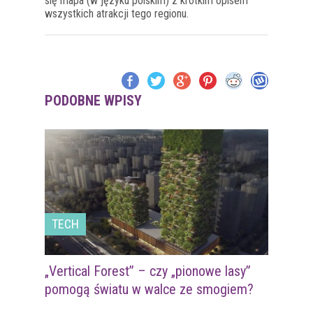
się mapa (w języku polskim) z krótkim opisem
wszystkich atrakcji tego regionu.
PODOBNE WPISY
TECH
„Vertical Forest” – czy „pionowe lasy”
pomogą światu w walce ze smogiem?