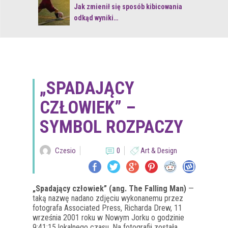
 z naturą
Jak zmienił się sposób kibicowania
odkąd wyniki…
„SPADAJĄCY
CZŁOWIEK” –
SYMBOL ROZPACZY
Czesio
0
Art & Design
„Spadający człowiek” (ang. The Falling Man)
—
taką nazwę nadano zdjęciu wykonanemu przez
fotografa Associated Press, Richarda Drew, 11
września 2001 roku w Nowym Jorku o godzinie
9:41:15 lokalnego czasu. Na fotografii została