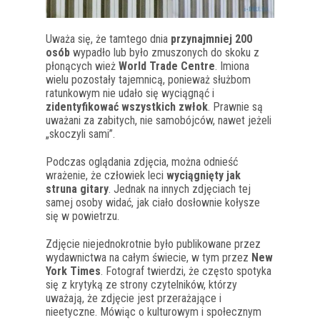
Uważa się, że tamtego dnia
przynajmniej 200
osób
wypadło lub było zmuszonych do skoku z
płonących wież
World Trade Centre
. Imiona
wielu pozostały tajemnicą, ponieważ służbom
ratunkowym nie udało się wyciągnąć i
zidentyfikować wszystkich zwłok
. Prawnie są
uważani za zabitych, nie samobójców, nawet jeżeli
„skoczyli sami”.
Podczas oglądania zdjęcia, można odnieść
wrażenie, że człowiek leci
wyciągnięty jak
struna gitary
. Jednak na innych zdjęciach tej
samej osoby widać, jak ciało dosłownie kołysze
się w powietrzu.
Zdjęcie niejednokrotnie było publikowane przez
wydawnictwa na całym świecie, w tym przez
New
York Times
. Fotograf twierdzi, że często spotyka
się z krytyką ze strony czytelników, którzy
uważają, że zdjęcie jest przerażające i
nieetyczne. Mówiąc o kulturowym i społecznym