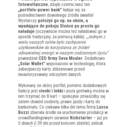
fotowoltaiczne
, dzięki czemu nasz ten
„portfelo-power bank”
ładuje się za
pośrednictwem dowolnego źródła światła!
Wystarczy
położyć go np. na oknie, a
wpadające do pokoju Słońce po prostu go
naładuje
(oczywiście można też naładować go w
sposób tradycyjny, za pomocą kabla).
„Jednym z
wielu naszych celów było zachęcenie
użytkowników do korzystania ze źródeł
odnawialnej energii w naszym codziennym życiu”
powiedział
CEO firmy Seva Mouler
. Dodatkowo
„Solar Wallet”
wyposażono w technologię, która
zabezpieczy karty zbliżeniowe przed
nieautoryzowany odczytem danych.
Wykonany ze skóry portfel, pomimo dodatkowych
funkcji jest
cienki i lekki
i poza gotówką można w
nim trzymać do 8 kart – spokojnie zmieściłby się
zatem dowód osobisty, prawo jazdy i karty do
bankomatu. Co ciekawe kilka dni temu firma
Lucca
Bozzi
zbierała środki na uruchomienie produkcji w
crowdfundingowym serwisie
Kickstarter
– już po
5 dniach (i 39 dni przed końcem zbiórki) zebrali