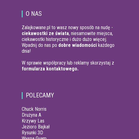
O NAS
Zalajkowane.pl to wasz nowy sposób na nudę -
ciekawostki ze świata
, niesamowite miejsca,
ciekawostki historyczne i dużo dużo więcej.
Wpadnij do nas po
dobre wiadomości
każdego
dnia!
W sprawie współpracy lub reklamy skorzystaj z
formularza kontaktowego.
POLECAMY
Chuck Norris
Drużyna A
Krzywy Las
Jezioro Bajkał
Rysunki 3D
Wyspa Guam