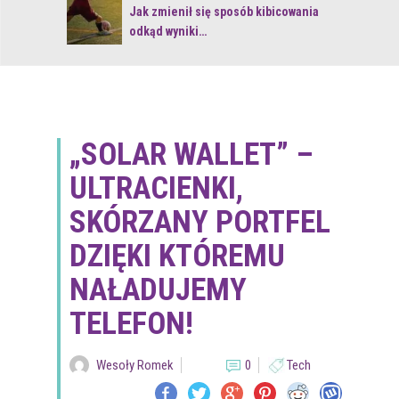
 z naturą
Jak zmienił się sposób kibicowania
odkąd wyniki…
„SOLAR WALLET” –
ULTRACIENKI,
SKÓRZANY PORTFEL
DZIĘKI KTÓREMU
NAŁADUJEMY
TELEFON!
Wesoły Romek
0
Tech