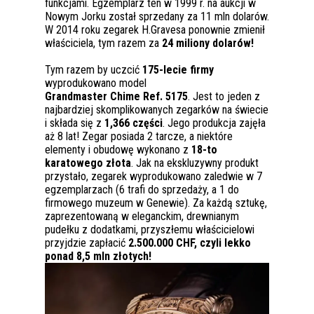
funkcjami. Egzemplarz ten w 1999 r. na aukcji w
Nowym Jorku został sprzedany za 11 mln dolarów.
W 2014 roku zegarek H.Gravesa ponownie zmienił
właściciela, tym razem za
24 miliony dolarów!
Tym razem by uczcić
175-lecie firmy
wyprodukowano model
Grandmaster Chime Ref. 5175
. Jest to jeden z
najbardziej skomplikowanych zegarków na świecie
i składa się z
1,366 części
. Jego produkcja zajęła
aż 8 lat! Zegar posiada 2 tarcze, a niektóre
elementy i obudowę wykonano z
18-to
karatowego złota
. Jak na ekskluzywny produkt
przystało, zegarek wyprodukowano zaledwie w 7
egzemplarzach (6 trafi do sprzedaży, a 1 do
firmowego muzeum w Genewie). Za każdą sztukę,
zaprezentowaną w eleganckim, drewnianym
pudełku z dodatkami, przyszłemu właścicielowi
przyjdzie zapłacić
2.500.000 CHF, czyli lekko
ponad 8,5 mln złotych!