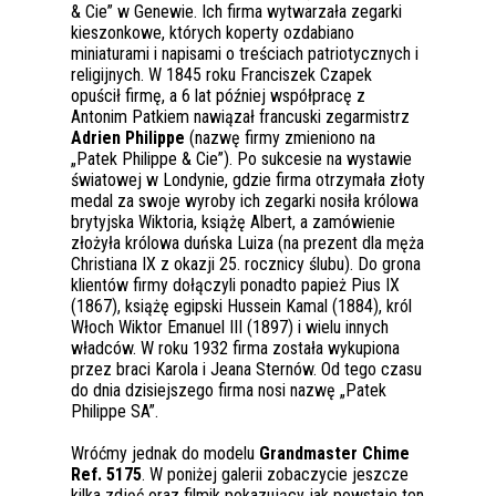
& Cie” w Genewie. Ich firma wytwarzała zegarki
kieszonkowe, których koperty ozdabiano
miniaturami i napisami o treściach patriotycznych i
religijnych. W 1845 roku Franciszek Czapek
opuścił firmę, a 6 lat później współpracę z
Antonim Patkiem nawiązał francuski zegarmistrz
Adrien Philippe
(nazwę firmy zmieniono na
„Patek Philippe & Cie”). Po sukcesie na wystawie
światowej w Londynie, gdzie firma otrzymała złoty
medal za swoje wyroby ich zegarki nosiła królowa
brytyjska Wiktoria, książę Albert, a zamówienie
złożyła królowa duńska Luiza (na prezent dla męża
Christiana IX z okazji 25. rocznicy ślubu). Do grona
klientów firmy dołączyli ponadto papież Pius IX
(1867), książę egipski Hussein Kamal (1884), król
Włoch Wiktor Emanuel III (1897) i wielu innych
władców. W roku 1932 firma została wykupiona
przez braci Karola i Jeana Sternów. Od tego czasu
do dnia dzisiejszego firma nosi nazwę „Patek
Philippe SA”.
Wróćmy jednak do modelu
Grandmaster Chime
Ref. 5175
. W poniżej galerii zobaczycie jeszcze
kilka zdjęć oraz filmik pokazujący jak powstaje ten