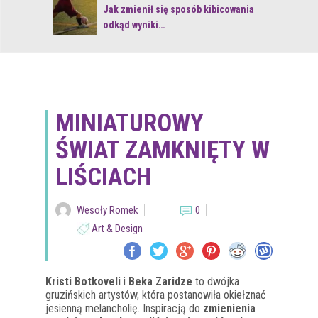
 z naturą
Jak zmienił się sposób kibicowania
odkąd wyniki…
MINIATUROWY
ŚWIAT ZAMKNIĘTY W
LIŚCIACH
Wesoły Romek
0
Art & Design
Kristi Botkoveli
i
Beka Zaridze
to dwójka
gruzińskich artystów, która postanowiła okiełznać
jesienną melancholię. Inspiracją do
zmienienia