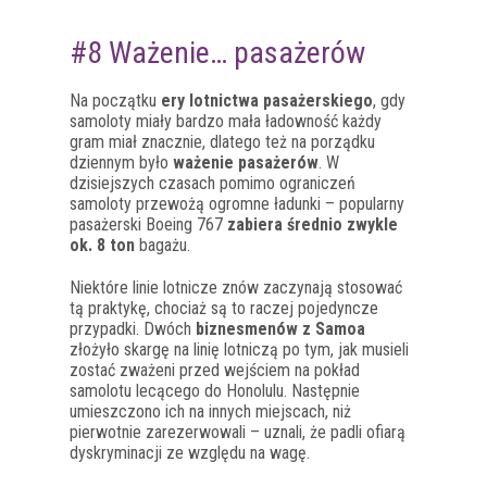
#8 Ważenie… pasażerów
Na początku
ery lotnictwa pasażerskiego
, gdy
samoloty miały bardzo mała ładowność każdy
gram miał znacznie, dlatego też na porządku
dziennym było
ważenie pasażerów
. W
dzisiejszych czasach pomimo ograniczeń
samoloty przewożą ogromne ładunki – popularny
pasażerski Boeing 767
zabiera średnio zwykle
ok. 8 ton
bagażu.
Niektóre linie lotnicze znów zaczynają stosować
tą praktykę, chociaż są to raczej pojedyncze
przypadki. Dwóch
biznesmenów z Samoa
złożyło skargę na linię lotniczą po tym, jak musieli
zostać zważeni przed wejściem na pokład
samolotu lecącego do Honolulu. Następnie
umieszczono ich na innych miejscach, niż
pierwotnie zarezerwowali – uznali, że padli ofiarą
dyskryminacji ze względu na wagę.