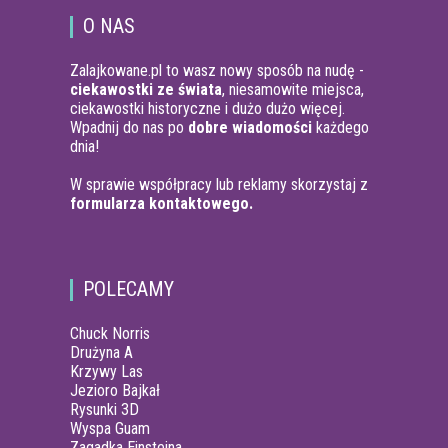
O NAS
Zalajkowane.pl to wasz nowy sposób na nudę -
ciekawostki ze świata
, niesamowite miejsca,
ciekawostki historyczne i dużo dużo więcej.
Wpadnij do nas po
dobre wiadomości
każdego
dnia!
W sprawie współpracy lub reklamy skorzystaj z
formularza kontaktowego.
POLECAMY
Chuck Norris
Drużyna A
Krzywy Las
Jezioro Bajkał
Rysunki 3D
Wyspa Guam
Zagadka Einsteina