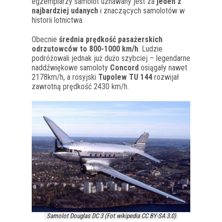
egzemplarzy samolot uznawany jest za
jeden z
najbardziej udanych
i znaczących samolotów w
historii lotnictwa.
Obecnie
średnia prędkość pasażerskich
odrzutowców to 800-1000 km/h
. Ludzie
podróżowali jednak już dużo szybciej – legendarne
naddźwiękowe samoloty
Concord
osiągały nawet
2178km/h, a rosyjski
Tupolew TU 144
rozwijał
zawrotną prędkość 2430 km/h.
Samolot Douglas DC 3 (Fot wikipedia CC BY-SA 3.0)