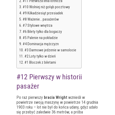
#11 Pierwsza linia lotnicza
#10 Wolniej niż gołąb pocztowy
#9 Kilkadziesiąt przesiadek
#8 Ważenie… pasażerów
#7 Stylowe wnętrza
#6 Bilety tylko dla bogaczy
#5 Palenie na pokładzie
#4 Dominacja mężczyzn
#3 Darmowe jedzenie w samolocie
#2 Loty tylko w dzień
#1 Bloczek z biletami
#12 Pierwszy w historii
pasażer
Po raz pierwszy
bracia Wright
wznieśli w
powietrze swoją maszynę w powietrze 14 grudnia
1903 roku – lot nie był do końca udany, gdyż udało
się przebyć zaledwie 36 metrów, a próba