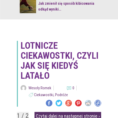
 z naturą
Jak zmienił się sposób kibicowania
odkąd wyniki…
LOTNICZE
CIEKAWOSTKI, CZYLI
JAK SIĘ KIEDYŚ
LATAŁO
Wesoły Romek
0
Ciekawostki
,
Podróże
1 / 2
Czytaj dalej na następnej stronie ›