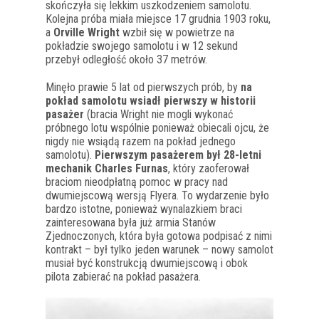
skończyła się lekkim uszkodzeniem samolotu.
Kolejna próba miała miejsce 17 grudnia 1903 roku,
a
Orville Wright
wzbił się w powietrze na
pokładzie swojego samolotu i w 12 sekund
przebył odległość około 37 metrów.
Minęło prawie 5 lat od pierwszych prób, by
na
pokład samolotu wsiadł pierwszy w historii
pasażer
(bracia Wright nie mogli wykonać
próbnego lotu wspólnie ponieważ obiecali ojcu, że
nigdy nie wsiądą razem na pokład jednego
samolotu).
Pierwszym pasażerem był 28-letni
mechanik Charles Furnas
, który zaoferował
braciom nieodpłatną pomoc w pracy nad
dwumiejscową wersją Flyera. To wydarzenie było
bardzo istotne, ponieważ wynalazkiem braci
zainteresowana była już armia Stanów
Zjednoczonych, która była gotowa podpisać z nimi
kontrakt – był tylko jeden warunek – nowy samolot
musiał być konstrukcją dwumiejscową i obok
pilota zabierać na pokład pasażera.