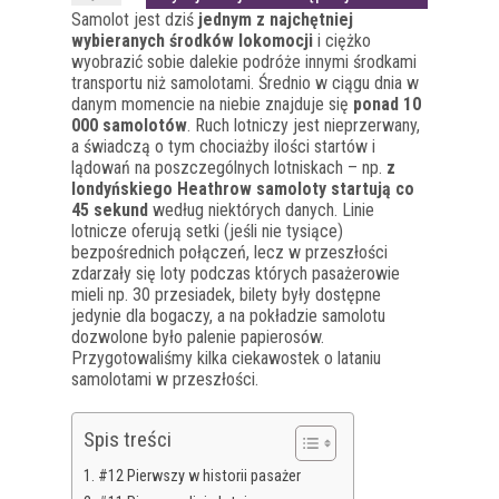
Samolot jest dziś
jednym z najchętniej
wybieranych środków lokomocji
i ciężko
wyobrazić sobie dalekie podróże innymi środkami
transportu niż samolotami. Średnio w ciągu dnia w
danym momencie na niebie znajduje się
ponad 10
000 samolotów
. Ruch lotniczy jest nieprzerwany,
a świadczą o tym chociażby ilości startów i
lądowań na poszczególnych lotniskach – np.
z
londyńskiego Heathrow samoloty startują co
45 sekund
według niektórych danych. Linie
lotnicze oferują setki (jeśli nie tysiące)
bezpośrednich połączeń, lecz w przeszłości
zdarzały się loty podczas których pasażerowie
mieli np. 30 przesiadek, bilety były dostępne
jedynie dla bogaczy, a na pokładzie samolotu
dozwolone było palenie papierosów.
Przygotowaliśmy kilka ciekawostek o lataniu
samolotami w przeszłości.
Spis treści
#12 Pierwszy w historii pasażer