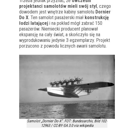
Trzeba jednak przyznać, że
ówcześni
projektanci samolotów mieli swój styl
, czego
dowodem jest wnętrze kabiny samolotu
Dornier
Do X
. Ten samolot pasażerski miał
konstrukcję
łodzi latającej
i na pokład mógł zabrać 150
pasażerów. Niemiecki producent planował
ekspansję na cały świat, a skończyło się na
wyprodukowaniu jedynie 3 egzemplarzy. Projekt
porzucono z powodu licznych awarii samolotu.
Samolot „Dornier Do-X”. FOT: Bundesarchiv, Bild 102-
12963 / CC-BY-SA 3.0 via wikipedia