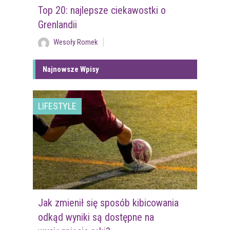
Top 20: najlepsze ciekawostki o
Grenlandii
Wesoły Romek
Najnowsze Wpisy
LIFESTYLE
Jak zmienił się sposób kibicowania
odkąd wyniki są dostępne na