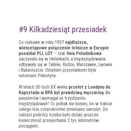
#9 Kilkadziesiąt przesiadek
Co ciekawe w roku 1937
najdłuższe,
wieloetapowe połączenie lotnicze w Europie
posaidał PLL LOT
– tzw.
linia Południkowa
zaczynała się w Helsinkach, a międzylądowania
odbywały się w Tallinie, Rydze, Warszawie, Lwowie
i Bukareszcie. Ostatnim przystankiem była
natomiast Palestyna.
W latach 30-tych XX wieku
przelot z Londynu do
Kapsztadu w RPA był prawdziwą męczarnią
dla
pasażerów i wymagał aż trzydziestu
międzylądowań! To jednak nie koniec, bo w trakcie
całego lotu czterokrotnie zmieniano samolot. Do
całości podróży trzeba było dodać jeszcze
konieczność przejechania 2 tys. kilometrów
pociągiem.