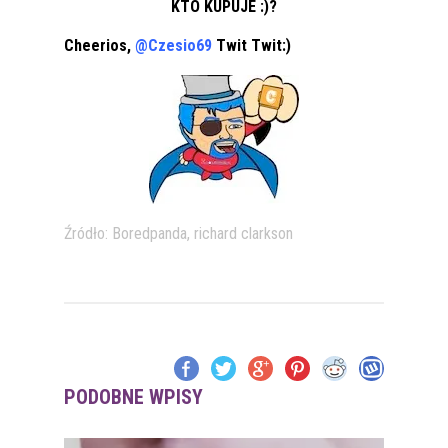
KTO KUPUJE :)?
Cheerios,
@Czesio69
Twit Twit:)
Źródło: Boredpanda, richard clarkson
PODOBNE WPISY