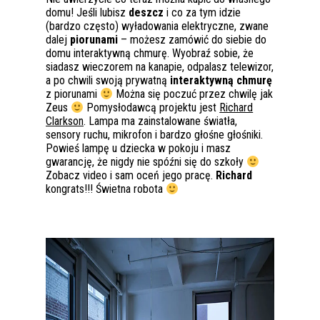
domu! Jeśli lubisz
deszcz
i co za tym idzie
(bardzo często) wyładowania elektryczne, zwane
dalej
piorunami
– możesz zamówić do siebie do
domu interaktywną chmurę. Wyobraź sobie, że
siadasz wieczorem na kanapie, odpalasz telewizor,
a po chwili swoją prywatną
interaktywną chmurę
z piorunami
Można się poczuć przez chwilę jak
Zeus
Pomysłodawcą projektu jest
Richard
Clarkson
. Lampa ma zainstalowane światła,
sensory ruchu, mikrofon i bardzo głośne głośniki.
Powieś lampę u dziecka w pokoju i masz
gwarancję, że nigdy nie spóźni się do szkoły
Zobacz video i sam oceń jego pracę.
Richard
kongrats!!! Świetna robota