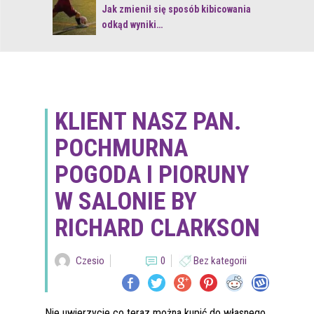
 z naturą
Jak zmienił się sposób kibicowania
odkąd wyniki…
KLIENT NASZ PAN.
POCHMURNA
POGODA I PIORUNY
W SALONIE BY
RICHARD CLARKSON
Czesio
0
Bez kategorii
Nie uwierzycie co teraz można kupić do własnego