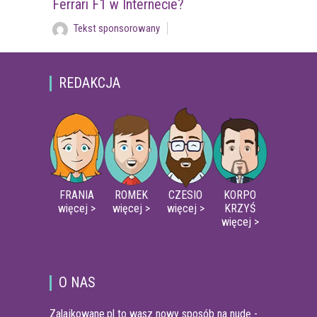
Ferrari F1 w Internecie?
Tekst sponsorowany
REDAKCJA
FRANIA
ROMEK
CZESIO
KORPO
więcej >
więcej >
więcej >
KRZYŚ
więcej >
O NAS
Zalajkowane.pl to wasz nowy sposób na nudę -