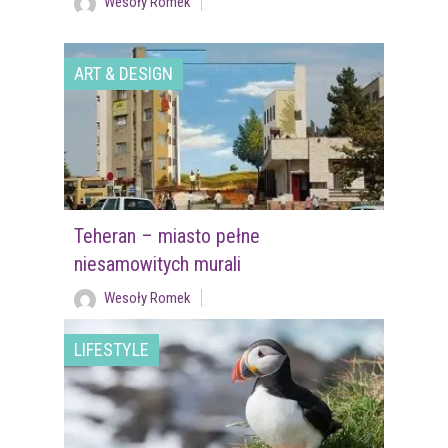
Wesoły Romek
ART & DESIGN
Teheran – miasto pełne
niesamowitych murali
Wesoły Romek
LIFESTYLE