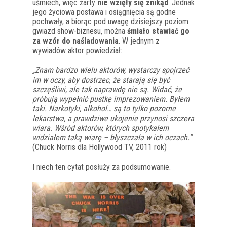
uśmiech, więc żarty
nie wzięły się znikąd
. Jednak
jego życiowa postawa i osiągnięcia są godne
pochwały, a biorąc pod uwagę dzisiejszy poziom
gwiazd show-biznesu, można
śmiało stawiać go
za wzór do naśladowania
. W jednym z
wywiadów aktor powiedział:
„Znam bardzo wielu aktorów, wystarczy spojrzeć
im w oczy, aby dostrzec, że starają się być
szczęśliwi, ale tak naprawdę nie są. Widać, że
próbują wypełnić pustkę imprezowaniem. Byłem
taki. Narkotyki, alkohol… są to tylko pozorne
lekarstwa, a prawdziwe ukojenie przynosi szczera
wiara. Wśród aktorów, których spotykałem
widziałem taką wiarę – błyszczała w ich oczach.”
(Chuck Norris dla Hollywood TV, 2011 rok)
I niech ten cytat posłuży za podsumowanie.