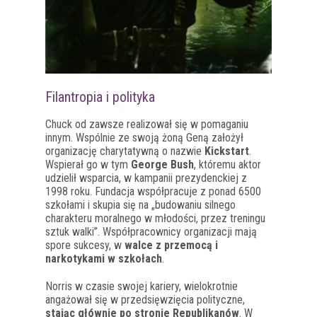
Filantropia i polityka
Chuck od zawsze realizował się w pomaganiu
innym. Wspólnie ze swoją żoną Geną założył
organizację charytatywną o nazwie
Kickstart
.
Wspierał go w tym
George Bush
, któremu aktor
udzielił wsparcia, w kampanii prezydenckiej z
1998 roku. Fundacja współpracuje z ponad 6500
szkołami i skupia się na „budowaniu silnego
charakteru moralnego w młodości, przez treningu
sztuk walki”. Współpracownicy organizacji mają
spore sukcesy, w
walce z przemocą i
narkotykami w szkołach
.
Norris w czasie swojej kariery, wielokrotnie
angażował się w przedsięwzięcia polityczne,
stając głównie po stronie Republikanów
. W