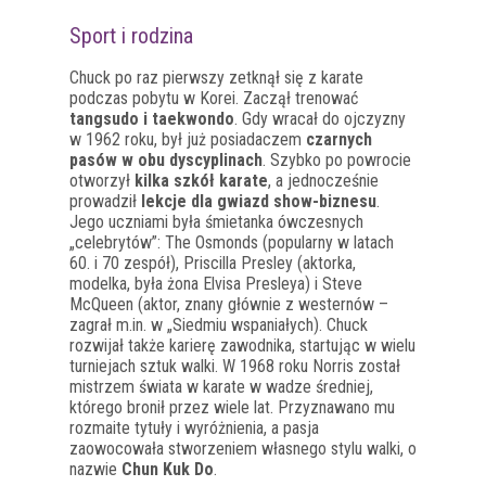
Sport i rodzina
Chuck po raz pierwszy zetknął się z karate
podczas pobytu w Korei. Zaczął trenować
tangsudo i taekwondo
. Gdy wracał do ojczyzny
w 1962 roku, był już posiadaczem
czarnych
pasów w obu dyscyplinach
. Szybko po powrocie
otworzył
kilka szkół karate
, a jednocześnie
prowadził
lekcje dla gwiazd show-biznesu
.
Jego uczniami była śmietanka ówczesnych
„celebrytów”: The Osmonds (popularny w latach
60. i 70 zespół), Priscilla Presley (aktorka,
modelka, była żona Elvisa Presleya) i Steve
McQueen (aktor, znany głównie z westernów –
zagrał m.in. w „Siedmiu wspaniałych). Chuck
rozwijał także karierę zawodnika, startując w wielu
turniejach sztuk walki. W 1968 roku Norris został
mistrzem świata w karate w wadze średniej,
którego bronił przez wiele lat. Przyznawano mu
rozmaite tytuły i wyróżnienia, a pasja
zaowocowała stworzeniem własnego stylu walki, o
nazwie
Chun Kuk Do
.