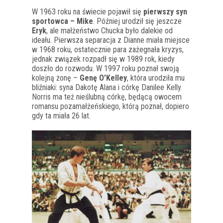
W 1963 roku na świecie pojawił się
pierwszy syn
sportowca – Mike
. Później urodził się jeszcze
Eryk
, ale małżeństwo Chucka było dalekie od
ideału. Pierwsza separacja z Dianne miała miejsce
w 1968 roku, ostatecznie para zażegnała kryzys,
jednak związek rozpadł się w 1989 rok, kiedy
doszło do rozwodu. W 1997 roku poznał swoją
kolejną żonę –
Genę O’Kelley
, która urodziła mu
bliźniaki: syna Dakotę Alana i córkę Danilee Kelly.
Norris ma też nieślubną córkę, będącą owocem
romansu pozamałżeńskiego, którą poznał, dopiero
gdy ta miała 26 lat.