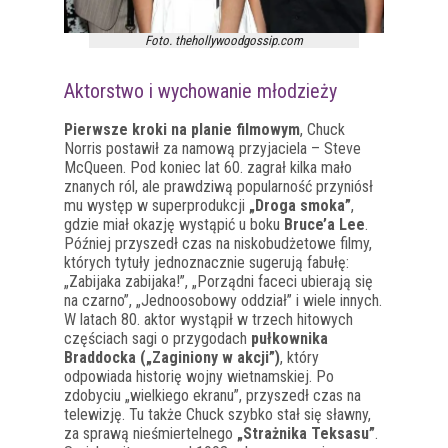
Foto. thehollywoodgossip.com
Aktorstwo i wychowanie młodzieży
Pierwsze kroki na planie filmowym
, Chuck
Norris postawił za namową przyjaciela – Steve
McQueen. Pod koniec lat 60. zagrał kilka mało
znanych ról, ale prawdziwą popularność przyniósł
mu występ w superprodukcji
„Droga smoka”
,
gdzie miał okazję wystąpić u boku
Bruce’a Lee
.
Później przyszedł czas na niskobudżetowe filmy,
których tytuły jednoznacznie sugerują fabułę:
„Zabijaka zabijaka!”, „Porządni faceci ubierają się
na czarno”, „Jednoosobowy oddział” i wiele innych.
W latach 80. aktor wystąpił w trzech hitowych
częściach sagi o przygodach
pułkownika
Braddocka („Zaginiony w akcji”)
, który
odpowiada historię wojny wietnamskiej. Po
zdobyciu „wielkiego ekranu”, przyszedł czas na
telewizję. Tu także Chuck szybko stał się sławny,
za sprawą nieśmiertelnego
„Strażnika Teksasu”
.