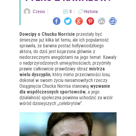
Czesio
0
Historia
Dowcipy o Chucku Norrisie
przestały być
śmieszne już kilka lat temu, ale ich popularność
sprawiła, że barwna postać hollywoodzkiego
aktora, do dziś jest kojarzona głównie z
niedorzecznymi anegdotami na jego temat. Kawały
o nadprzyrodzonych umiejętnościach, przyćmiły
prawie całkowicie prawdziwy obraz
mistrza
wielu dyscyplin
, który mimo przeciwności losu,
dokonał w swoim życiu niesamowitych rzeczy.
Osiągnięcia Chucka Norrisa stanowią
wyzwanie
dla współczesnych sportowców
, a jego
działalność społeczna powinna uchodzić za wzór
wśród dzisiejszych „celebrytów”.