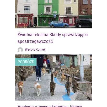
Świetna reklama Skody sprawdzająca
spostrzegawczość
Wesoły Romek
PODRÓŻE
Aoshima – wyspa kotów w Japonii