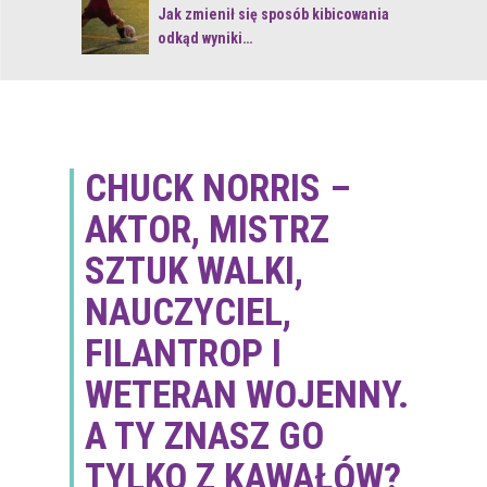
 z naturą
Jak zmienił się sposób kibicowania
odkąd wyniki…
CHUCK NORRIS –
AKTOR, MISTRZ
SZTUK WALKI,
NAUCZYCIEL,
FILANTROP I
WETERAN WOJENNY.
A TY ZNASZ GO
TYLKO Z KAWAŁÓW?