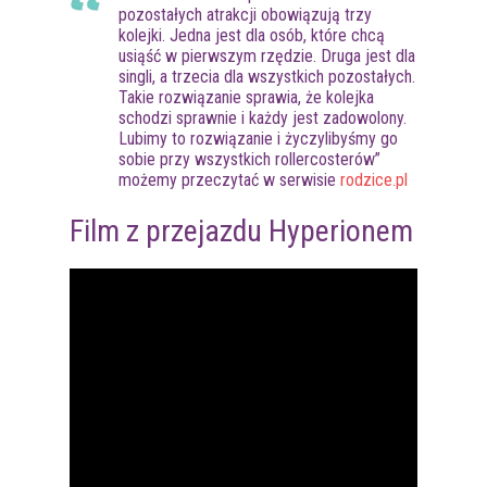
pozostałych atrakcji obowiązują trzy
kolejki. Jedna jest dla osób, które chcą
usiąść w pierwszym rzędzie. Druga jest dla
singli, a trzecia dla wszystkich pozostałych.
Takie rozwiązanie sprawia, że kolejka
schodzi sprawnie i każdy jest zadowolony.
Lubimy to rozwiązanie i życzylibyśmy go
sobie przy wszystkich rollercosterów”
możemy przeczytać w serwisie
rodzice.pl
Film z przejazdu Hyperionem