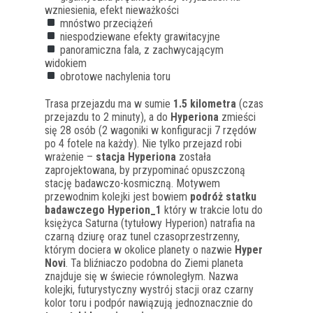
wzniesienia, efekt nieważkości
mnóstwo przeciążeń
niespodziewane efekty grawitacyjne
panoramiczna fala, z zachwycającym
widokiem
obrotowe nachylenia toru
Trasa przejazdu ma w sumie
1.5 kilometra
(czas
przejazdu to 2 minuty), a do
Hyperiona
zmieści
się 28 osób (2 wagoniki w konfiguracji 7 rzędów
po 4 fotele na każdy). Nie tylko przejazd robi
wrażenie –
stacja Hyperiona
została
zaprojektowana, by przypominać opuszczoną
stację badawczo-kosmiczną. Motywem
przewodnim kolejki jest bowiem
podróż statku
badawczego Hyperion_1
który w trakcie lotu do
księżyca Saturna (tytułowy Hyperion) natrafia na
czarną dziurę oraz tunel czasoprzestrzenny,
którym dociera w okolice planety o nazwie
Hyper
Novi
. Ta bliźniaczo podobna do Ziemi planeta
znajduje się w świecie równoległym. Nazwa
kolejki, futurystyczny wystrój stacji oraz czarny
kolor toru i podpór nawiązują jednoznacznie do