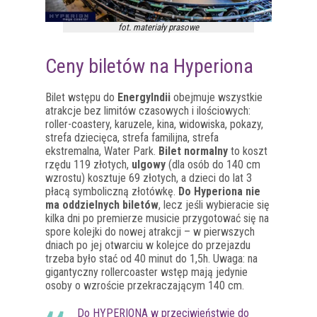
fot. materiały prasowe
Ceny biletów na Hyperiona
Bilet wstępu do
Energylndii
obejmuje wszystkie
atrakcje bez limitów czasowych i ilościowych:
roller-coastery, karuzele, kina, widowiska, pokazy,
strefa dziecięca, strefa familijna, strefa
ekstremalna, Water Park.
Bilet normalny
to koszt
rzędu 119 złotych,
ulgowy
(dla osób do 140 cm
wzrostu) kosztuje 69 złotych, a dzieci do lat 3
płacą symboliczną złotówkę.
Do Hyperiona nie
ma oddzielnych biletów
, lecz jeśli wybieracie się
kilka dni po premierze musicie przygotować się na
spore kolejki do nowej atrakcji – w pierwszych
dniach po jej otwarciu w kolejce do przejazdu
trzeba było stać od 40 minut do 1,5h. Uwaga: na
gigantyczny rollercoaster wstęp mają jedynie
osoby o wzroście przekraczającym 140 cm.
Do HYPERIONA w przeciwieństwie do