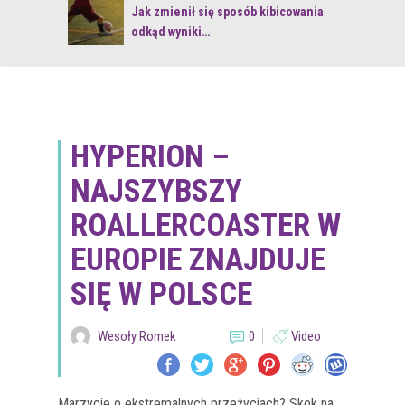
 z naturą
Jak zmienił się sposób kibicowania
odkąd wyniki…
HYPERION –
NAJSZYBSZY
ROALLERCOASTER W
EUROPIE ZNAJDUJE
SIĘ W POLSCE
Wesoły Romek
0
Video
Marzycie o ekstremalnych przeżyciach? Skok na