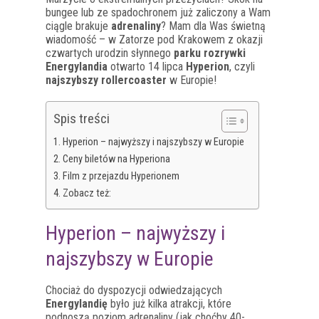
bungee lub ze spadochronem już zaliczony a Wam
ciągle brakuje
adrenaliny
? Mam dla Was świetną
wiadomość – w Zatorze pod Krakowem z okazji
czwartych urodzin słynnego
parku rozrywki
Energylandia
otwarto 14 lipca
Hyperion
, czyli
najszybszy rollercoaster
w Europie!
Spis treści
Hyperion – najwyższy i najszybszy w Europie
Ceny biletów na Hyperiona
Film z przejazdu Hyperionem
Zobacz też:
Hyperion – najwyższy i
najszybszy w Europie
Chociaż do dyspozycji odwiedzających
Energylandię
było już kilka atrakcji, które
podnoszą poziom adrenaliny (jak choćby 40-