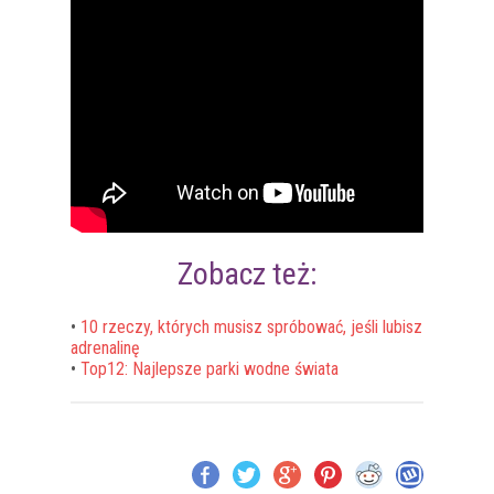
Zobacz też:
•
10 rzeczy, których musisz spróbować, jeśli lubisz
adrenalinę
•
Top12: Najlepsze parki wodne świata