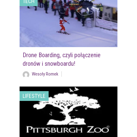
TECH
Drone Boarding, czyli połączenie
dronów i snowboardu!
Wesoły Romek
LIFESTYLE