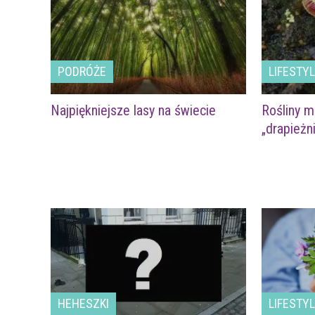
PODRÓŻE
LIFESTY
Najpiękniejsze lasy na świecie
Rośliny m
„drapieżni
HEHESZKI
LIFESTY