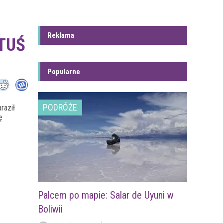
Reklama
ATUŚ
Popularne
PODRÓŻE
raził
ę
Palcem po mapie: Salar de Uyuni w
Boliwii