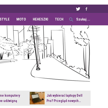
ESTYLE
MOTO
HEHESZKI
TECH
ane komputery
Jak wybierać laptopy Dell
e udźwigną
Pro? Przegląd nowych…
e premiery?