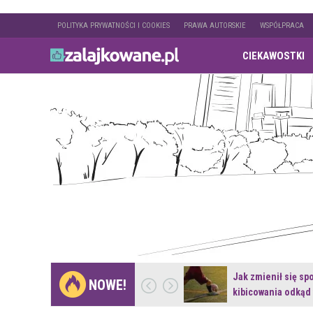
POLITYKA PRYWATNOŚCI I COOKIES
PRAWA AUTORSKIE
WSPÓŁPRACA
CIEKAWOSTKI
Gdzie pojechać na
Jak zmienił się sp
NOWE!
weekend z naturą w…
kibicowania odkąd