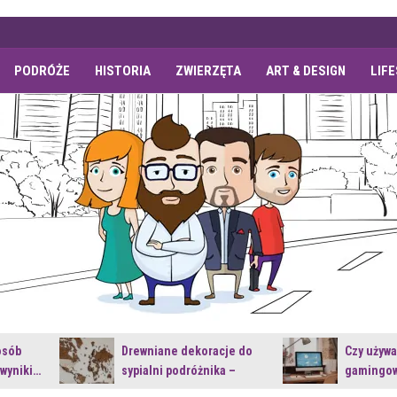
PODRÓŻE
HISTORIA
ZWIERZĘTA
ART & DESIGN
LIF
osób
Drewniane dekoracje do
Czy używ
 wyniki…
sypialni podróżnika –
gamingow
jakie…
najnowsz