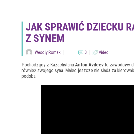
JAK SPRAWIĆ DZIECKU R
Z SYNEM
Wesoły Romek
0
Video
Pochodzący z Kazachstanu
Anton Avdeev
to zawodowy dri
również swojego syna. Malec jeszcze nie siada za kierownic
podoba.