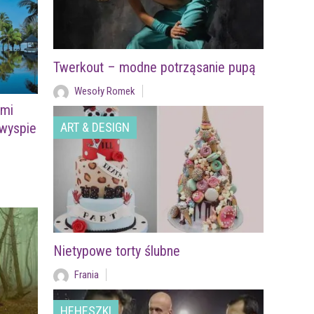
Twerkout – modne potrząsanie pupą
Wesoły Romek
ymi
 wyspie
ART & DESIGN
Nietypowe torty ślubne
Frania
HEHESZKI