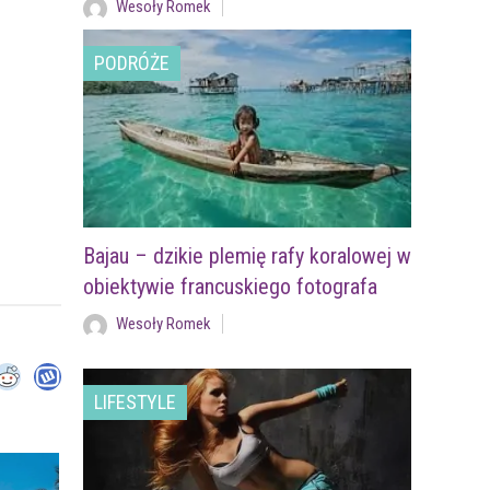
Wesoły Romek
PODRÓŻE
Bajau – dzikie plemię rafy koralowej w
obiektywie francuskiego fotografa
Wesoły Romek
LIFESTYLE