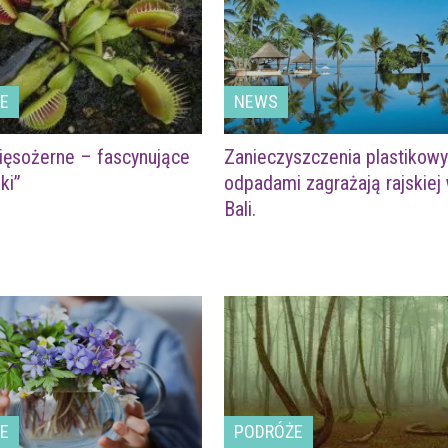
LE
NEWS
ięsożerne – fascynujące
Zanieczyszczenia plastikow
ki”
odpadami zagrażają rajskiej
Bali.
LE
PODRÓŻE