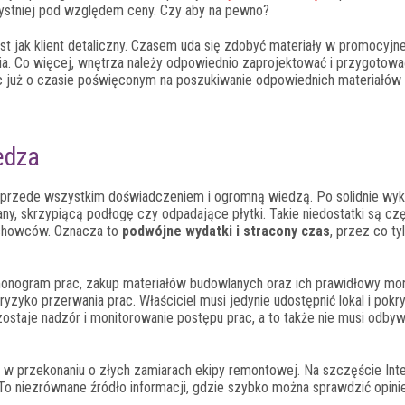
zystniej pod względem ceny. Czy aby na pewno?
jak klient detaliczny. Czasem uda się zdobyć materiały w promocyjne
ia. Co więcej, wnętrza należy odpowiednio zaprojektować i przygotowa
już o czasie poświęconym na poszukiwanie odpowiednich materiałów 
edza
przede wszystkim doświadczeniem i ogromną wiedzą. Po solidnie wyk
any, skrzypiącą podłogę czy odpadające płytki. Takie niedostatki są cz
fachowców. Oznacza to
podwójne wydatki i stracony czas
, przez co ty
onogram prac, zakup materiałów budowlanych oraz ich prawidłowy mon
zyko przerwania prac. Właściciel musi jedynie udostępnić lokal i pokr
staje nadzór i monitorowanie postępu prac, a to także nie musi odbyw
c w przekonaniu o złych zamiarach ekipy remontowej. Na szczęście Int
To niezrównane źródło informacji, gdzie szybko można sprawdzić opini