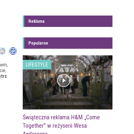
Reklama
Popularne
LIFESTYLE
mem,
cie,
trz
Świąteczna reklama H&M „Come
Together” w reżyserii Wesa