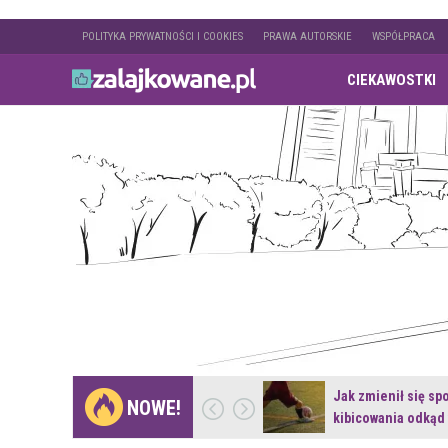
POLITYKA PRYWATNOŚCI I COOKIES
PRAWA AUTORSKIE
WSPÓŁPRACA
CIEKAWOSTKI
Gdzie pojechać na
Jak zmienił się sp
NOWE!
weekend z naturą w…
kibicowania odkąd