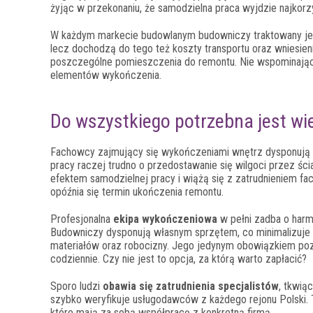
żyjąc w przekonaniu, że samodzielna praca wyjdzie najkor
W każdym markecie budowlanym budowniczy traktowany jest 
lecz dochodzą do tego też koszty transportu oraz wniesien
poszczególne pomieszczenia do remontu. Nie wspominając 
elementów wykończenia.
Do wszystkiego potrzebna jest wi
Fachowcy zajmujący się wykończeniami wnętrz dysponują 
pracy raczej trudno o przedostawanie się wilgoci przez ści
efektem samodzielnej pracy i wiążą się z zatrudnieniem 
opóźnia się termin ukończenia remontu.
Profesjonalna
ekipa wykończeniowa
w pełni zadba o harm
Budowniczy dysponują własnym sprzętem, co minimalizuje ry
materiałów oraz robocizny. Jego jedynym obowiązkiem pozo
codziennie. Czy nie jest to opcja, za którą warto zapłacić?
Sporo ludzi
obawia się zatrudnienia specjalistów
, tkwią
szybko weryfikuje usługodawców z każdego rejonu Polski. 
które mają za sobą współpracę z konkretną firmą.