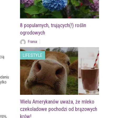
8 popularnych, trujących(!) roślin
ogrodowych
Frania
LIFESTYLE
cią
adaniu
ylko
Wielu Amerykanów uważa, że mleko
czekoladowe pochodzi od brązowych
krów!
opu,