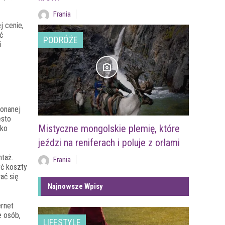
Frania
j cenie,
ć
PODRÓŻE
i
onanej
ęsto
Mistyczne mongolskie plemię, które
lko
jeździ na reniferach i poluje z orłami
taż.
Frania
yć koszty
ać się
Najnowsze Wpisy
ernet
e osób,
LIFESTYLE