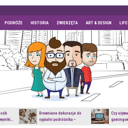
PODRÓŻE
HISTORIA
ZWIERZĘTA
ART & DESIGN
LIF
osób
Drewniane dekoracje do
Czy używ
 wyniki…
sypialni podróżnika –
gamingow
jakie…
najnowsz