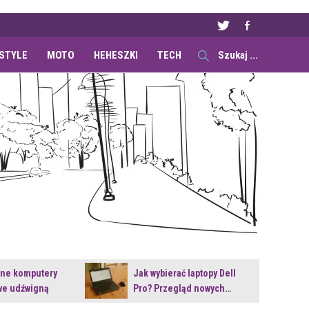
ESTYLE
MOTO
HEHESZKI
TECH
ane komputery
Jak wybierać laptopy Dell
e udźwigną
Pro? Przegląd nowych…
e premiery?