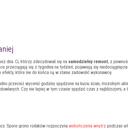
aniej
ez dna. Ci, którzy zdecydowali się na
samodzielny remont
, z pewnoś
e przeciągają się z tygodnia na tydzień, pojawiają się niedociągnięcia
efekty, które nie do końca są w stanie zadowolić wykonawcę.
rudno przecież wycenić godziny spędzone na kuciu ścian, mozolnym ukł
dowlanych. Czy nie lepiej w tym czasie spędzić czas z najbliższymi, a t
racy. Spore grono rodaków rozpoczyna
wykończenia wnętrz
podczas url