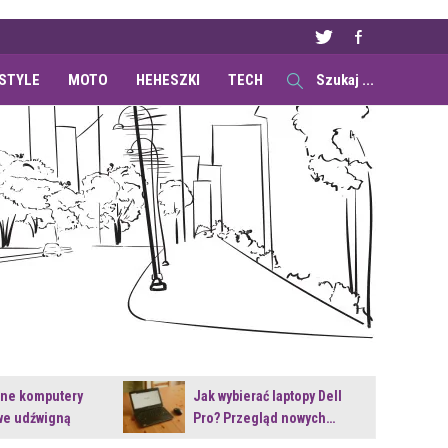
ESTYLE
MOTO
HEHESZKI
TECH
ane komputery
Jak wybierać laptopy Dell
e udźwigną
Pro? Przegląd nowych…
e premiery?