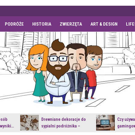
PODRÓŻE
HISTORIA
ZWIERZĘTA
ART & DESIGN
LIF
osób
Drewniane dekoracje do
Czy używ
 wyniki…
sypialni podróżnika –
gamingow
jakie…
najnowsz