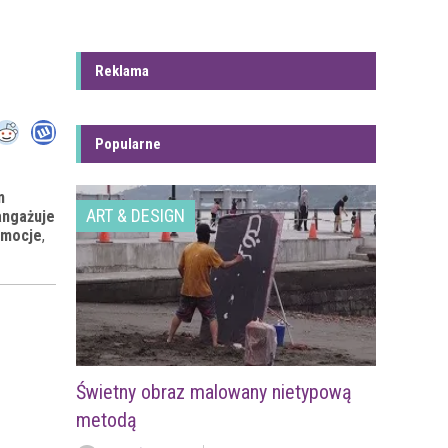
Reklama
Popularne
m
ART & DESIGN
angażuje
emocje
,
Świetny obraz malowany nietypową
metodą