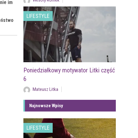
Wesoły Romek
nie im
LIFESTYLE
eństwo
Poniedziałkowy motywator Litki część
6
Mateusz Litka
Najnowsze Wpisy
LIFESTYLE