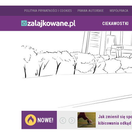
POLITYKA PRYWATNOŚCI I COOKIES
PRAWA AUTORSKIE
WSPÓŁPRACA
CIEKAWOSTKI
Gdzie pojechać na
Jak zmienił się sp
NOWE!
weekend z naturą w…
kibicowania odkąd