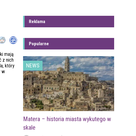
Reklama
Popularne
ki mają
 z nich
NEWS
a, który
w w
Matera – historia miasta wykutego w
skale