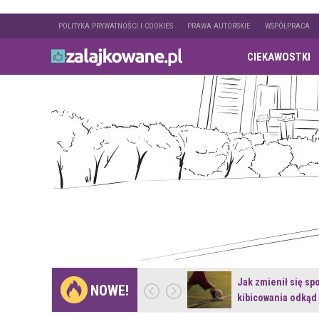
POLITYKA PRYWATNOŚCI I COOKIES
PRAWA AUTORSKIE
WSPÓŁPRACA
CIEKAWOSTKI
Gdzie pojechać na
Jak zmienił się sp
NOWE!
weekend z naturą w…
kibicowania odkąd