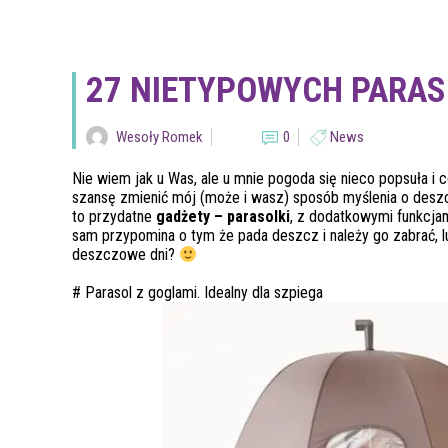
27 NIETYPOWYCH PARAS
Wesoły Romek
0
News
Nie wiem jak u Was, ale u mnie pogoda się nieco popsuła i
szansę zmienić mój (może i wasz) sposób myślenia o deszc
to przydatne
gadżety – parasolki
, z dodatkowymi funkcjam
sam przypomina o tym że pada deszcz i należy go zabrać,
deszczowe dni?
# Parasol z goglami. Idealny dla szpiega