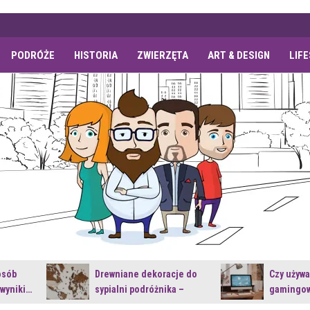
PODRÓŻE
HISTORIA
ZWIERZĘTA
ART & DESIGN
LIF
osób
Drewniane dekoracje do
Czy używ
 wyniki…
sypialni podróżnika –
gamingow
jakie…
najnowsz