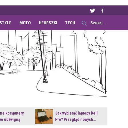
ESTYLE
MOTO
HEHESZKI
TECH
ane komputery
Jak wybierać laptopy Dell
e udźwigną
Pro? Przegląd nowych…
e premiery?