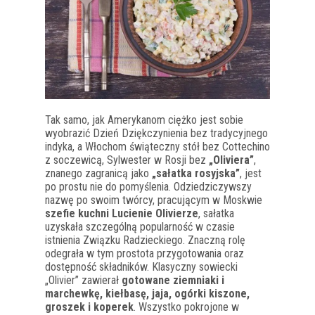
Tak samo, jak Amerykanom ciężko jest sobie
wyobrazić Dzień Dziękczynienia bez tradycyjnego
indyka, a Włochom świąteczny stół bez Cottechino
z soczewicą, Sylwester w Rosji bez
„Oliviera”
,
znanego zagranicą jako
„sałatka rosyjska”
, jest
po prostu nie do pomyślenia. Odziedziczywszy
nazwę po swoim twórcy, pracującym w Moskwie
szefie kuchni Lucienie Olivierze
, sałatka
uzyskała szczególną popularność w czasie
istnienia Związku Radzieckiego. Znaczną rolę
odegrała w tym prostota przygotowania oraz
dostępność składników. Klasyczny sowiecki
„Olivier” zawierał
gotowane ziemniaki i
marchewkę, kiełbasę, jaja, ogórki kiszone,
groszek i koperek
. Wszystko pokrojone w