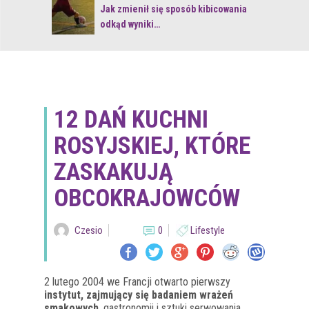
 z naturą
Jak zmienił się sposób kibicowania
odkąd wyniki…
12 DAŃ KUCHNI
ROSYJSKIEJ, KTÓRE
ZASKAKUJĄ
OBCOKRAJOWCÓW
Czesio
0
Lifestyle
2 lutego 2004 we Francji otwarto pierwszy
instytut, zajmujący się badaniem wrażeń
smakowych
, gastronomii i sztuki serwowania