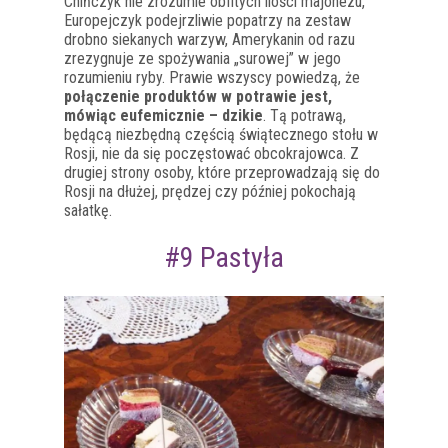
Chińczyk nie zrozumie obfitych ilości majonezu,
Europejczyk podejrzliwie popatrzy na zestaw
drobno siekanych warzyw, Amerykanin od razu
zrezygnuje ze spożywania „surowej” w jego
rozumieniu ryby. Prawie wszyscy powiedzą, że
połączenie produktów w potrawie jest,
mówiąc eufemicznie – dzikie
. Tą potrawą,
będącą niezbędną częścią świątecznego stołu w
Rosji, nie da się poczęstować obcokrajowca. Z
drugiej strony osoby, które przeprowadzają się do
Rosji na dłużej, prędzej czy później pokochają
sałatkę.
#9 Pastyła