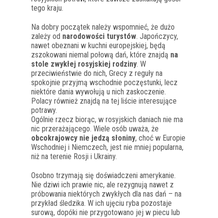
tego kraju.
Na dobry początek należy wspomnieć, że dużo
zależy od
narodowości turystów
. Japończycy,
nawet obeznani w kuchni europejskiej, będą
zszokowani niemal połową dań, które znajdą
na
stole zwykłej rosyjskiej rodziny
. W
przeciwieństwie do nich, Grecy z reguły na
spokojnie przyjmą wschodnie poczęstunki, lecz
niektóre dania wywołują u nich zaskoczenie.
Polacy również znajdą na tej liście interesujące
potrawy.
Ogólnie rzecz biorąc, w rosyjskich daniach nie ma
nic przerażającego. Wiele osób uważa, że
obcokrajowcy nie jedzą słoniny
, choć w Europie
Wschodniej i Niemczech, jest nie mniej popularna,
niż na terenie Rosji i Ukrainy.
Osobno trzymają się doświadczeni amerykanie.
Nie dziwi ich prawie nic, ale rezygnują nawet z
próbowania niektórych zwykłych dla nas dań – na
przykład śledzika. W ich ujęciu ryba pozostaje
surową, dopóki nie przygotowano jej w piecu lub