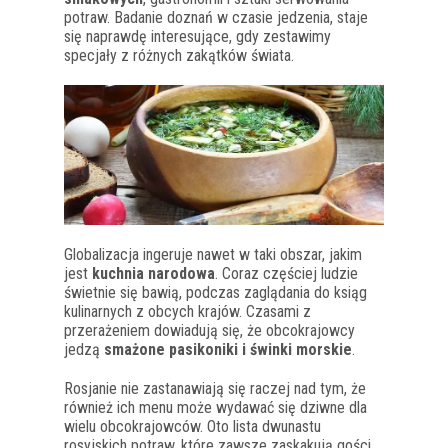
potraw. Badanie doznań w czasie jedzenia, staje
się naprawdę interesujące, gdy zestawimy
specjały z różnych zakątków świata.
Globalizacja ingeruje nawet w taki obszar, jakim
jest
kuchnia narodowa
. Coraz częściej ludzie
świetnie się bawią, podczas zaglądania do ksiąg
kulinarnych z obcych krajów. Czasami z
przerażeniem dowiadują się, że obcokrajowcy
jedzą
smażone pasikoniki i świnki morskie
.
Rosjanie nie zastanawiają się raczej nad tym, że
również ich menu może wydawać się dziwne dla
wielu obcokrajowców. Oto lista dwunastu
rosyjskich potraw, które zawsze zaskakują gości