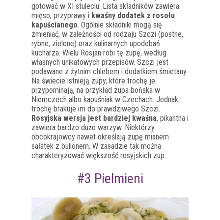
gotować w XI stuleciu. Lista składników zawiera
mięso, przyprawy i
kwaśny dodatek z rosołu
kapuścianego
. Ogólnie składniki mogą się
zmieniać, w zależności od rodzaju Szczi (postne,
rybne, zielone) oraz kulinarnych upodobań
kucharza. Wielu Rosjan robi tę zupę, według
własnych unikatowych przepisów. Szczi jest
podawane z żytnim chlebem i dodatkiem śmietany.
Na świecie istnieją zupy, które trochę je
przypominają, na przykład zupa bońska w
Niemczech albo kapuśniak w Czechach. Jednak
trochę brakuje im do prawdziwego Szczi.
Rosyjska wersja jest bardziej kwaśna
, pikantna i
zawiera bardzo dużo warzyw. Niektórzy
obcokrajowcy nawet określają zupę mianem
sałatek z bulionem. W zasadzie tak można
charakteryzować większość rosyjskich zup.
#3 Pielmieni