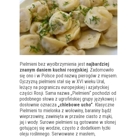
Pielmieni bez wyolbrzymienia jest
najbardziej
znanym daniem kuchni rosyjskiej
. Zadomowiło
się ono i w Polsce pod nazwą pierogów z mięsem.
Ojczyzną pielmieni stał się w XVI wieku Ural,
leżący na pograniczu europejskiej i azjatyckiej
części Rosji. Sama nazwa „Pielmieni“ pochodzi od
podobnego słowa z ugrofińskiej grupy językowej i
dosłownie oznacza
„chlebowe ucho”
. Klasyczne
Pielmieni to mielonka z wołowiny, baraniny bądź
wieprzowiny, zawinięta w przaśne ciasto z mąki,
jaj i wody. Surowe pielmieni są gotowane w słonej
gotującej się wodzie, często z dodatkiem łyżki
oleju roślinnego. Serwowane z masłem,