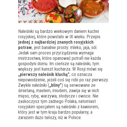
Naleśniki są bardzo wiekowym daniem kuchni
rosyjskiej, które powstało w IX wieku. Przepis
jednej z najbardziej znanych rosyjskich
potraw
, jest banalnie prosty: mleko, jaja, sól.
Jedak sam proces przyrządzenia wymaga
mistrzostwa, które opanować potrafi nie każda
gospodyni domu. Im cieńsze są naleśniki, tym
większy jest kunszt kucharza. W Rosji mówi się
„pierwszy naleśnik kluchą”
, co oznacza
niepowodzenie, jeżeli coś się robi po raz pierwszy.
Zwykle naleśniki (
„bliny”
) są serwowane ze
śmietaną, masłem, miodem, zawija się w nich
mięso, rybę, warzywa, słodycze i owoce. Nie
zaskoczysz tym żadnego Polaka, natomiast
rosyjskim specjałem są naleśniki z kawiorem,
który jest w tym kraju bardzo popularny, a
zarazem dużo tańszy, niż w Polsce.