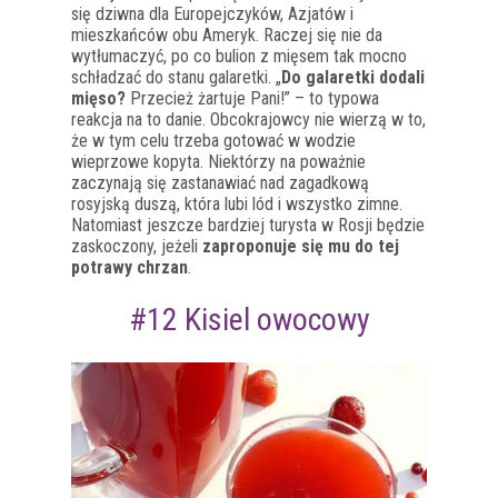
się dziwna dla Europejczyków, Azjatów i
mieszkańców obu Ameryk. Raczej się nie da
wytłumaczyć, po co bulion z mięsem tak mocno
schładzać do stanu galaretki. „
Do galaretki dodali
mięso?
Przecież żartuje Pani!” – to typowa
reakcja na to danie. Obcokrajowcy nie wierzą w to,
że w tym celu trzeba gotować w wodzie
wieprzowe kopyta. Niektórzy na poważnie
zaczynają się zastanawiać nad zagadkową
rosyjską duszą, która lubi lód i wszystko zimne.
Natomiast jeszcze bardziej turysta w Rosji będzie
zaskoczony, jeżeli
zaproponuje się mu do tej
potrawy chrzan
.
#12 Kisiel owocowy