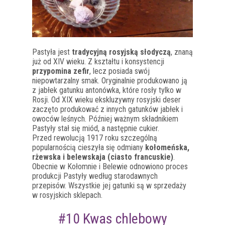
Pastyła jest
tradycyjną rosyjską słodyczą
, znaną
już od XIV wieku. Z kształtu i konsystencji
przypomina zefir
, lecz posiada swój
niepowtarzalny smak. Oryginalnie produkowano ją
z jabłek gatunku antonówka, które rosły tylko w
Rosji. Od XIX wieku ekskluzywny rosyjski deser
zaczęto produkować z innych gatunków jabłek i
owoców leśnych. Później ważnym składnikiem
Pastyły stał się miód, a następnie cukier.
Przed rewolucją 1917 roku szczególną
popularnością cieszyła się odmiany
kołomeńska,
rżewska i belewskaja (ciasto francuskie)
.
Obecnie w Kołomnie i Belewie odnowiono proces
produkcji Pastyły według starodawnych
przepisów. Wszystkie jej gatunki są w sprzedaży
w rosyjskich sklepach.
#10 Kwas chlebowy