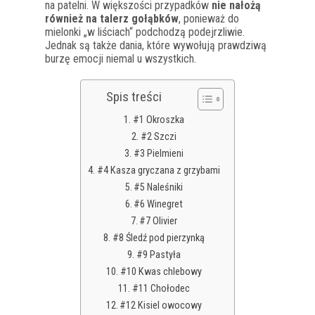
na patelni. W większości przypadków
nie nałożą
również na talerz gołąbków
, ponieważ do
mielonki „w liściach“ podchodzą podejrzliwie.
Jednak są także dania, które wywołują prawdziwą
burzę emocji niemal u wszystkich.
Spis treści
#1 Okroszka
#2 Szczi
#3 Pielmieni
#4 Kasza gryczana z grzybami
#5 Naleśniki
#6 Winegret
#7 Olivier
#8 Śledź pod pierzynką
#9 Pastyła
#10 Kwas chlebowy
#11 Chołodec
#12 Kisiel owocowy