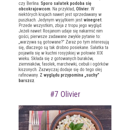
czy Berlina.
Sporo sałatek podoba się
obcokrajowcom
. Na przykład,
Olivier
. W
niektórych krajach nawet jest sprzedawany w
puszkach. Jedynym wyjątkiem jest
winegret
.
Przede wszystkim, zbija z tropu jego wygląd.
Jeżeli nawet Rosjanom udaje się nakarmić nim
gości, pierwsze zadawane zwykle pytanie to:
„warzywa są gotowane?” Zaraz po tym interesują
się, dlaczego są tak drobno posiekane. Sałatka ta
pojawiła się w kuchni rosyjskiej w połowie XIX
wieku. Składa się z gotowanych buraków,
ziemniaków, fasolek, marchewki, cebuli i ogórków
kiszonych. Zazwyczaj dodaje się do tego olej
rafinowany.
Z wyglądu przypomina „suchy”
barszcz
.
#7 Olivier