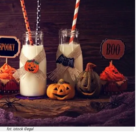
fot. istock ©egal