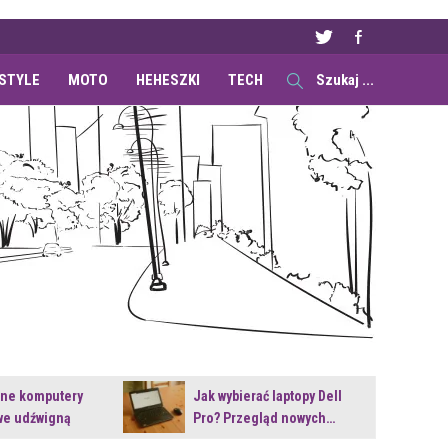
ESTYLE
MOTO
HEHESZKI
TECH
ane komputery
Jak wybierać laptopy Dell
e udźwigną
Pro? Przegląd nowych…
e premiery?