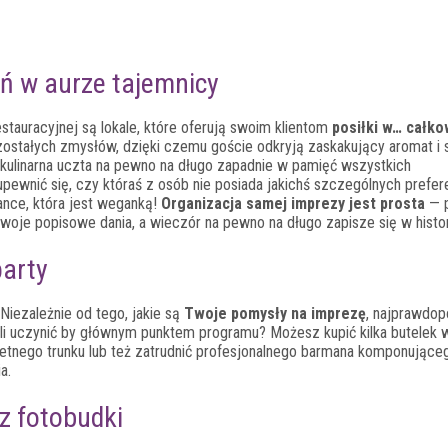
ń w aurze tajemnicy
stauracyjnej są lokale, które oferują swoim klientom
posiłki w… całko
ostałych zmysłów, dzięki czemu goście odkryją zaskakujący aromat i
 kulinarna uczta na pewno na długo zapadnie w pamięć wszystkich
ewnić się, czy któraś z osób nie posiada jakichś szczególnych prefere
nce, która jest weganką!
Organizacja samej imprezy jest prosta
— p
 swoje popisowe dania, a wieczór na pewno na długo zapisze się w histor
party
Niezależnie od tego, jakie są
Twoje pomysły na imprezę
, najprawdop
ktajli uczynić by głównym punktem programu? Możesz kupić kilka butelek w
etnego trunku lub też zatrudnić profesjonalnego barmana komponujące
a.
 z fotobudki