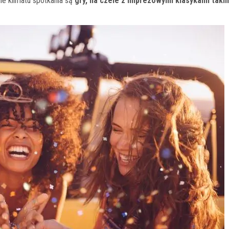
e klimatu spotkania są
gry, na czele z imprezowymi klasykami takim