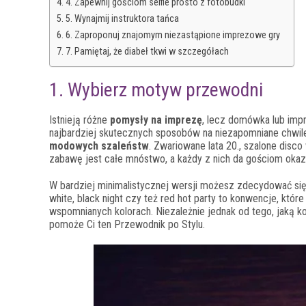
4. Zapewnij gościom selfie prosto z fotobudki
5. Wynajmij instruktora tańca
6. Zaproponuj znajomym niezastąpione imprezowe gry
7. Pamiętaj, że diabeł tkwi w szczegółach
1. Wybierz motyw przewodni
Istnieją różne
pomysły na imprezę
, lecz domówka lub imp
najbardziej skutecznych sposobów na niezapomniane chwile
modowych szaleństw
. Zwariowane lata 20., szalone disc
zabawę jest całe mnóstwo, a każdy z nich da gościom okaz
W bardziej minimalistycznej wersji możesz zdecydować si
white, black night czy też red hot party to konwencje, kt
wspomnianych kolorach. Niezależnie jednak od tego, jaką k
pomoże Ci ten Przewodnik po Stylu.