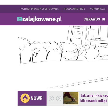
POLITYKA PRYWATNOŚCI I COOKIES
PRAWA AUTORSKIE
WSPÓŁPRACA
CIEKAWOSTKI
Gdzie pojechać na
Jak zmienił się sp
NOWE!
weekend z naturą w…
kibicowania odkąd