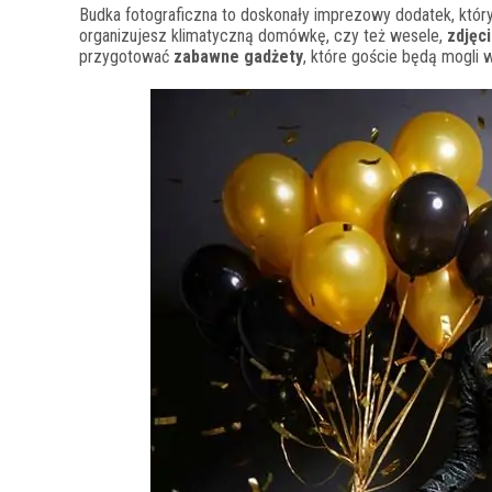
Budka fotograficzna to doskonały imprezowy dodatek, który
organizujesz klimatyczną domówkę, czy też wesele,
zdjęc
przygotować
zabawne gadżety
, które goście będą mogli 