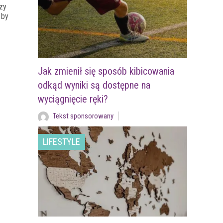
zy
 by
Jak zmienił się sposób kibicowania
odkąd wyniki są dostępne na
wyciągnięcie ręki?
Tekst sponsorowany
LIFESTYLE