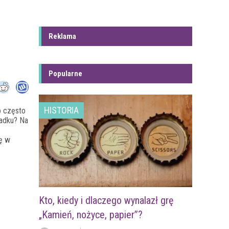
Reklama
Popularne
HISTORIA
o często
padku? Na
zę w
Kto, kiedy i dlaczego wynalazł grę
„Kamień, nożyce, papier”?