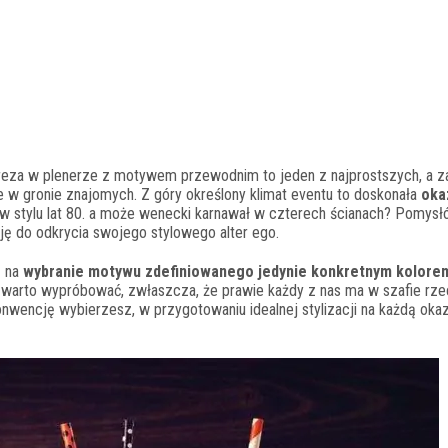
reza w plenerze z motywem przewodnim to jeden z najprostszych, a 
 w gronie znajomych. Z góry określony klimat eventu to doskonała
oka
o w stylu lat 80. a może wenecki karnawał w czterech ścianach? Pomysł
ję do odkrycia swojego stylowego alter ego.
ę na
wybranie motywu zdefiniowanego jedynie konkretnym kolore
óre warto wypróbować, zwłaszcza, że prawie każdy z nas ma w szafie rz
onwencję wybierzesz, w przygotowaniu idealnej stylizacji na każdą oka