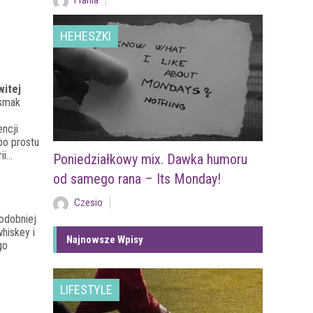
Frania
HEHESZKI
witej
 smak
ncji
o prostu
ii…
Poniedziałkowy mix. Dawka humoru
od samego rana – Its Monday!
Czesio
odobniej
hiskey i
Najnowsze Wpisy
go
LIFESTYLE