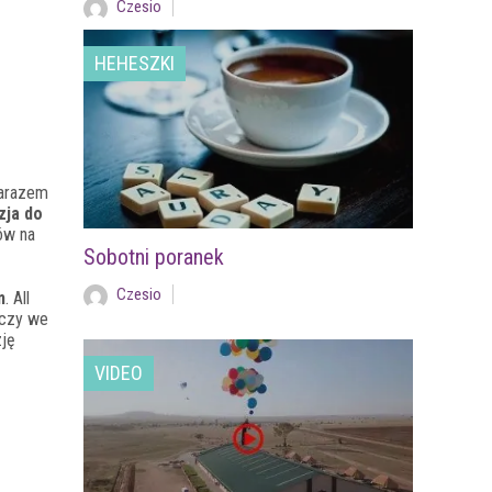
Czesio
HEHESZKI
zarazem
zja do
ów na
Sobotni poranek
Czesio
m
. All
eczy we
zję
VIDEO