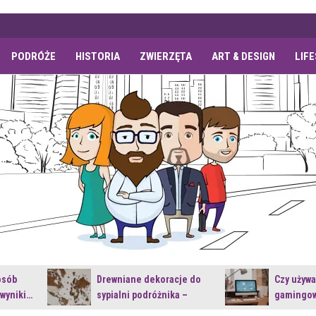
PODRÓŻE
HISTORIA
ZWIERZĘTA
ART & DESIGN
LIF
osób
Drewniane dekoracje do
Czy używ
 wyniki…
sypialni podróżnika –
gamingow
jakie…
najnowsz