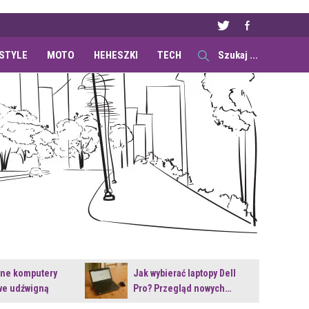
ESTYLE
MOTO
HEHESZKI
TECH
ane komputery
Jak wybierać laptopy Dell
e udźwigną
Pro? Przegląd nowych…
e premiery?