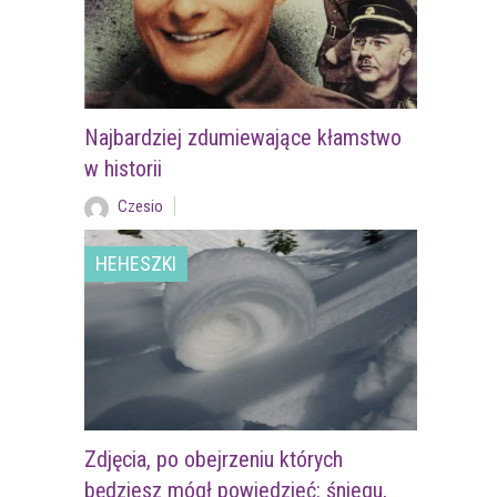
Najbardziej zdumiewające kłamstwo
w historii
Czesio
HEHESZKI
Zdjęcia, po obejrzeniu których
będziesz mógł powiedzieć: śniegu,