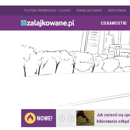
POLITYKA PRYWATNOŚCI I COOKIES
PRAWA AUTORSKIE
WSPÓŁPRACA
CIEKAWOSTKI
Gdzie pojechać na
Jak zmienił się sp
NOWE!
weekend z naturą w…
kibicowania odkąd