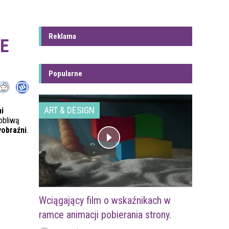
Reklama
E
Popularne
ART & DESIGN
i
obliwą
obraźni
.
Wciągający film o wskaźnikach w
ramce animacji pobierania strony.