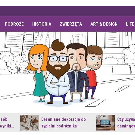
PODRÓŻE
HISTORIA
ZWIERZĘTA
ART & DESIGN
LIF
osób
Drewniane dekoracje do
Czy używ
 wyniki…
sypialni podróżnika –
gamingow
jakie…
najnowsz