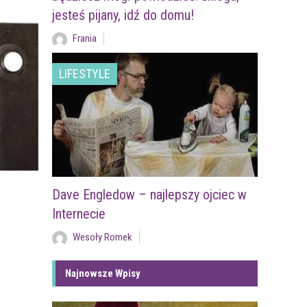
jesteś pijany, idź do domu!
Frania
LIFESTYLE
Dave Engledow – najlepszy ojciec w
Internecie
Wesoły Romek
Najnowsze Wpisy