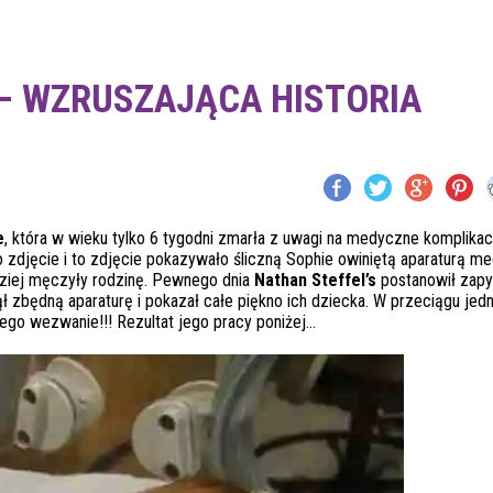
– WZRUSZAJĄCA HISTORIA
e
, która w wieku tylko 6 tygodni zmarła z uwagi na medyczne komplikacj
o zdjęcie i to zdjęcie pokazywało śliczną Sophie owiniętą aparaturą m
dziej męczyły rodzinę. Pewnego dnia
Nathan Steffel’s
postanowił zapy
ął zbędną aparaturę i pokazał całe piękno ich dziecka. W przeciągu jed
jego wezwanie!!! Rezultat jego pracy poniżej…