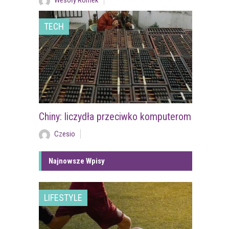
Wesoły Romek
TECH
Chiny: liczydła przeciwko komputerom
Czesio
Najnowsze Wpisy
LIFESTYLE