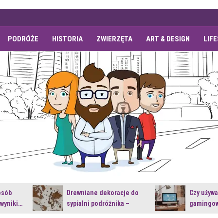
PODRÓŻE
HISTORIA
ZWIERZĘTA
ART & DESIGN
LIF
osób
Drewniane dekoracje do
Czy używ
 wyniki…
sypialni podróżnika –
gamingow
jakie…
najnowsz