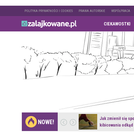
POLITYKA PRYWATNOŚCI I COOKIES
PRAWA AUTORSKIE
WSPÓŁPRACA
CIEKAWOSTKI
Gdzie pojechać na
Jak zmienił się sp
NOWE!
weekend z naturą w…
kibicowania odkąd