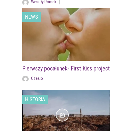
Wesoły Romek
NEWS
Pierwszy pocałunek- First Kiss project
Czesio
HISTORIA