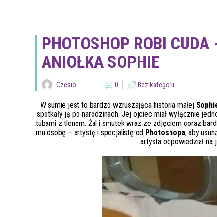
PHOTOSHOP ROBI CUDA 
ANIOŁKA SOPHIE
Czesio
0
Bez kategorii
W sumie jest to bardzo wzruszająca historia małej
Sophi
spotkały ją po narodzinach. Jej ojciec miał wyłącznie jedn
tubami z tlenem. Żal i smutek wraz ze zdjęciem coraz bar
mu osobę – artystę i specjalistę od
Photoshopa
, aby usun
artysta odpowiedział na 