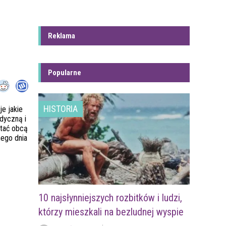
Reklama
Popularne
HISTORIA
e jakie
edyczną i
tać obcą
nego dnia
10 najsłynniejszych rozbitków i ludzi,
którzy mieszkali na bezludnej wyspie