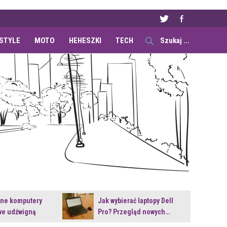
ESTYLE
MOTO
HEHESZKI
TECH
ane komputery
Jak wybierać laptopy Dell
e udźwigną
Pro? Przegląd nowych…
e premiery?