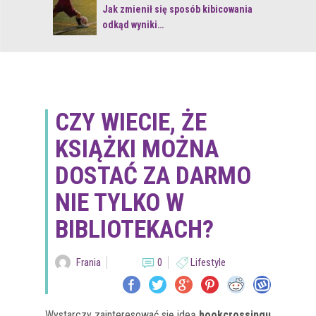
 z naturą
Jak zmienił się sposób kibicowania
odkąd wyniki…
CZY WIECIE, ŻE
KSIĄŻKI MOŻNA
DOSTAĆ ZA DARMO
NIE TYLKO W
BIBLIOTEKACH?
Frania
0
Lifestyle
Wystarczy zainteresować się ideą
bookcrossingu