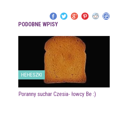
PODOBNE WPISY
HEHESZKI
Poranny suchar Czesia- łowcy Be :)