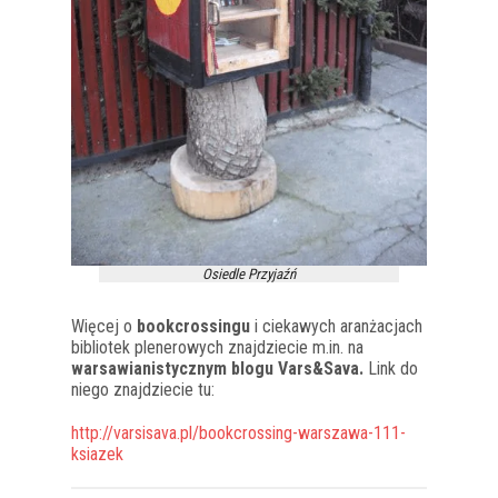
Osiedle Przyjaźń
Więcej o
bookcrossingu
i ciekawych aranżacjach
bibliotek plenerowych znajdziecie m.in. na
warsawianistycznym blogu Vars&Sava.
Link do
niego znajdziecie tu:
http://varsisava.pl/bookcrossing-warszawa-111-
ksiazek