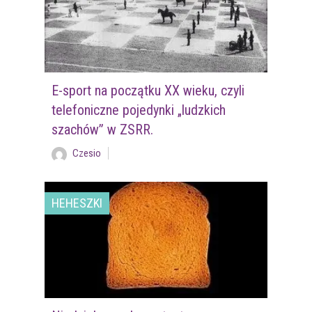
E-sport na początku XX wieku, czyli
telefoniczne pojedynki „ludzkich
szachów” w ZSRR.
Czesio
HEHESZKI