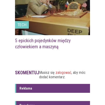
TECH
5 epickich pojedynków między
człowiekiem a maszyną
SKOMENTUJ
Musisz się
zalogować
, aby móc
dodać komentarz.
Reklama