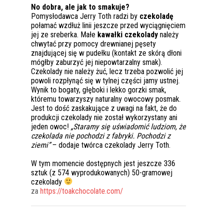
No dobra, ale jak to smakuje?
Pomysłodawca Jerry Toth radzi by
czekoladę
połamać wzdłuż linii jeszcze przed wyciągnięciem
jej ze sreberka. Małe
kawałki czekolady
należy
chwytać przy pomocy drewnianej pęsety
znajdującej się w pudełku (kontakt ze skórą dłoni
mógłby zaburzyć jej niepowtarzalny smak).
Czekolady nie należy żuć, lecz trzeba pozwolić jej
powoli rozpłynąć się w tylnej części jamy ustnej.
Wynik to bogaty, głęboki i lekko gorzki smak,
któremu towarzyszy naturalny owocowy posmak.
Jest to dość zaskakujące z uwagi na fakt, że do
produkcji czekolady nie został wykorzystany ani
jeden owoc!
„Staramy się uświadomić ludziom, że
czekolada nie pochodzi z fabryki. Pochodzi z
ziemi”
– dodaje twórca czekolady Jerry Toth.
W tym momencie dostępnych jest jeszcze 336
sztuk (z 574 wyprodukowanych) 50-gramowej
czekolady
za
https://toakchocolate.com/