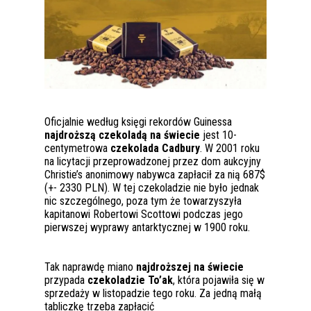
Oficjalnie według księgi rekordów Guinessa
najdroższą czekoladą na świecie
jest 10-
centymetrowa
czekolada Cadbury
. W 2001 roku
na licytacji przeprowadzonej przez dom aukcyjny
Christie’s anonimowy nabywca zapłacił za nią 687$
(+- 2330 PLN). W tej czekoladzie nie było jednak
nic szczególnego, poza tym że towarzyszyła
kapitanowi Robertowi Scottowi podczas jego
pierwszej wyprawy antarktycznej w 1900 roku.
Tak naprawdę miano
najdroższej na świecie
przypada
czekoladzie To’ak
, która pojawiła się w
sprzedaży w listopadzie tego roku. Za jedną małą
tabliczkę trzeba zapłacić