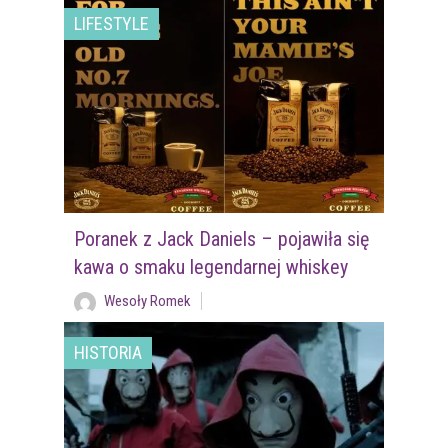
LIFESTYLE
Poranek z Jack Daniels – pojawiła się
kawa o smaku legendarnej whiskey
Wesoły Romek
HISTORIA