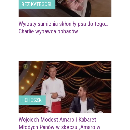
BEZ KATEGORII
Wyrzuty sumienia skłoniły psa do tego…
Charlie wybawca bobasów
HEHESZKI
Wojciech Modest Amaro i Kabaret
Młodych Panów w skeczu „Amaro w