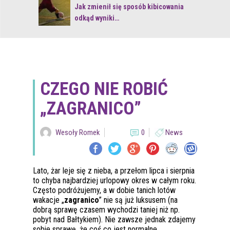
 z naturą
Jak zmienił się sposób kibicowania
odkąd wyniki…
CZEGO NIE ROBIĆ
„ZAGRANICO”
Wesoły Romek
0
News
Lato, żar leje się z nieba, a przełom lipca i sierpnia
to chyba najbardziej urlopowy okres w całym roku.
Często podróżujemy, a w dobie tanich lotów
wakacje „
zagranico
” nie są już luksusem (na
dobrą sprawę czasem wychodzi taniej niż np.
pobyt nad Bałtykiem). Nie zawsze jednak zdajemy
sobie sprawę, że coś co jest normalne,