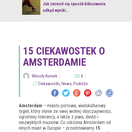
 z naturą
Jak zmienił się sposób kibicowania
odkąd wyniki…
15 CIEKAWOSTEK O
AMSTERDAMIE
Wesoły Romek
0
Ciekawostki
,
News
,
Podróże
Amsterdam
– miasto portowe, wielokulturowy
tygiel, który słynie ze swej wolnej obyczajowości,
ogromnej tolerancji, a także z piwa, śledzi i
niezwykłych muzeów. Co odróżnia Amsterdam od
innych miast w Europie – przedstawiamy
15