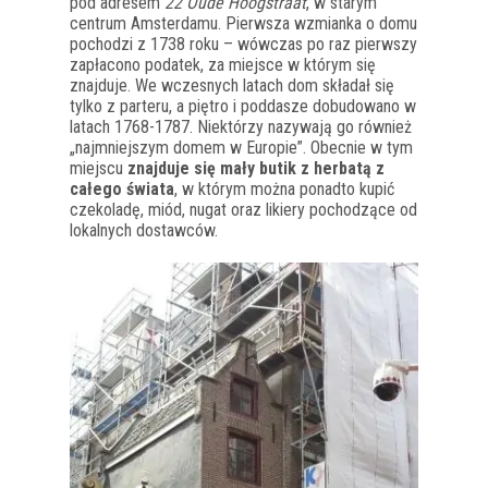
pod adresem
22 Oude Hoogstraat
, w starym
centrum Amsterdamu. Pierwsza wzmianka o domu
pochodzi z 1738 roku – wówczas po raz pierwszy
zapłacono podatek, za miejsce w którym się
znajduje. We wczesnych latach dom składał się
tylko z parteru, a piętro i poddasze dobudowano w
latach 1768-1787. Niektórzy nazywają go również
„najmniejszym domem w Europie”. Obecnie w tym
miejscu
znajduje się mały butik z herbatą z
całego świata
, w którym można ponadto kupić
czekoladę, miód, nugat oraz likiery pochodzące od
lokalnych dostawców.