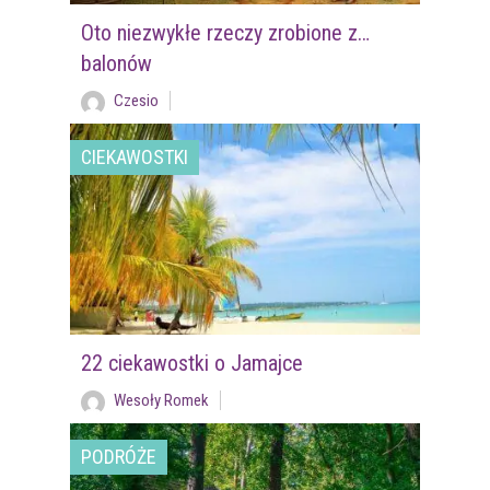
Oto niezwykłe rzeczy zrobione z…
balonów
Czesio
CIEKAWOSTKI
22 ciekawostki o Jamajce
Wesoły Romek
PODRÓŻE