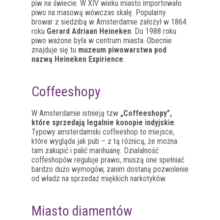
piw na świecie. W XIV wieku miasto importowało
piwo na masową wówczas skalę. Popularny
browar z siedzibą w Amsterdamie założył w 1864
roku
Gerard Adriaan Heineken
. Do 1988 roku
piwo ważone była w centrum miasta. Obecnie
znajduje się tu
muzeum piwowarstwa pod
nazwą Heineken Expirience
.
Coffeeshopy
W Amsterdamie istnieją tzw
„Coffeeshopy”,
które sprzedają legalnie konopie indyjskie
.
Typowy amsterdamski coffeeshop to miejsce,
które wygląda jak pub – z tą różnicą, że można
tam zakupić i palić marihuanę. Działalność
coffeshopów reguluje prawo, muszą one spełniać
bardzo dużo wymogów, zanim dostaną pozwolenie
od władz na sprzedaż miękkich narkotyków.
Miasto diamentów