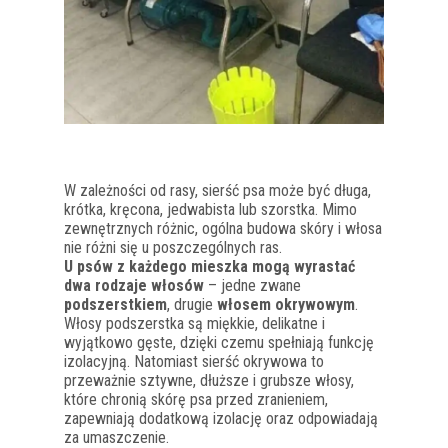
W zależności od rasy, sierść psa może być długa,
krótka, kręcona, jedwabista lub szorstka. Mimo
zewnętrznych różnic, ogólna budowa skóry i włosa
nie różni się u poszczególnych ras.
U psów z każdego mieszka mogą wyrastać
dwa rodzaje włosów
– jedne zwane
podszerstkiem
, drugie
włosem okrywowym
.
Włosy podszerstka są miękkie, delikatne i
wyjątkowo gęste, dzięki czemu spełniają funkcję
izolacyjną. Natomiast sierść okrywowa to
przeważnie sztywne, dłuższe i grubsze włosy,
które chronią skórę psa przed zranieniem,
zapewniają dodatkową izolację oraz odpowiadają
za umaszczenie.