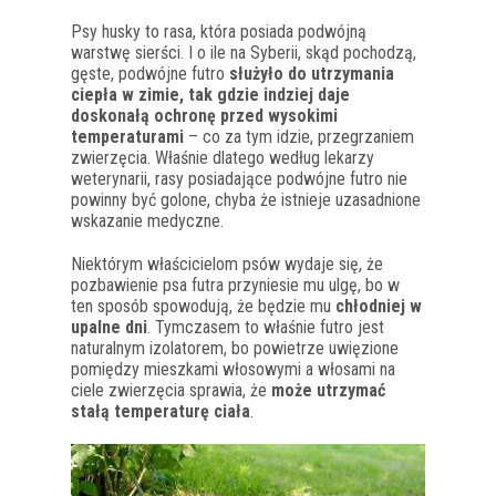
Psy husky to rasa, która posiada podwójną
warstwę sierści. I o ile na Syberii, skąd pochodzą,
gęste, podwójne futro
służyło do utrzymania
ciepła w zimie, tak gdzie indziej daje
doskonałą ochronę przed wysokimi
temperaturami
– co za tym idzie, przegrzaniem
zwierzęcia. Właśnie dlatego według lekarzy
weterynarii, rasy posiadające podwójne futro nie
powinny być golone, chyba że istnieje uzasadnione
wskazanie medyczne.
Niektórym właścicielom psów wydaje się, że
pozbawienie psa futra przyniesie mu ulgę, bo w
ten sposób spowodują, że będzie mu
chłodniej w
upalne dni
. Tymczasem to właśnie futro jest
naturalnym izolatorem, bo powietrze uwięzione
pomiędzy mieszkami włosowymi a włosami na
ciele zwierzęcia sprawia, że
może utrzymać
stałą temperaturę ciała
.