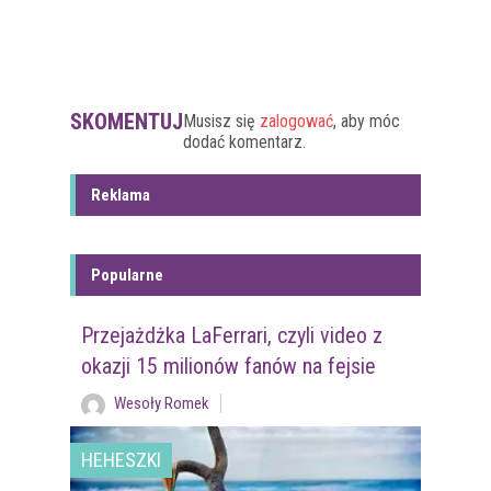
SKOMENTUJ
Musisz się
zalogować
, aby móc
dodać komentarz.
Reklama
Popularne
Przejażdżka LaFerrari, czyli video z
okazji 15 milionów fanów na fejsie
Wesoły Romek
HEHESZKI