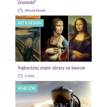
Grunwald”
Wesoły Romek
ART & DESIGN
Najbardziej znane obrazy na świecie
Czesio
HEHESZKI