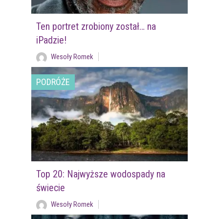
Ten portret zrobiony został… na
iPadzie!
Wesoły Romek
PODRÓŻE
Top 20: Najwyższe wodospady na
świecie
Wesoły Romek