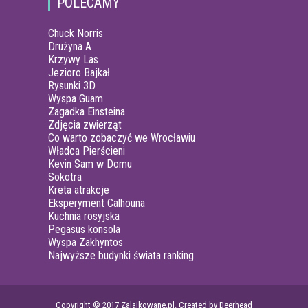
POLECAMY
Chuck Norris
Drużyna A
Krzywy Las
Jezioro Bajkał
Rysunki 3D
Wyspa Guam
Zagadka Einsteina
Zdjęcia zwierząt
Co warto zobaczyć we Wrocławiu
Władca Pierścieni
Kevin Sam w Domu
Sokotra
Kreta atrakcje
Eksperyment Calhouna
Kuchnia rosyjska
Pegasus konsola
Wyspa Zakhyntos
Najwyższe budynki świata ranking
Copyright © 2017 Zalajkowane.pl. Created by Deerhead