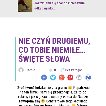
 z naturą
Jak zmienił się sposób kibicowania
odkąd wyniki…
NIE CZYŃ DRUGIEMU,
CO TOBIE NIEMIŁE…
ŚWIĘTE SŁOWA
Czesio
0
Bez kategorii
Złośliwość ludzka
nie zna granic
Popatrzcie
na ten filmik i sami się przekonajcie, że to co
robimy i jak się zachowujemy wraca do Nas ze
zdwojoną
siłą
Bohaterowie
tego krótkiego
wideo są żywym tego przykładem
Miłego