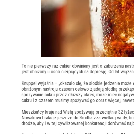
To nie pierwszy raz cukier obwiniany jest o zaburzenia nas
jest obniżony u osób cierpiących na depresję. Od lat wiąza
Knuppel wyjaśnia – „okazało się, że słodkie jedzenie moż
obniżonym nastroju czasem celowo zjadają słodką przekąskę
spożywanie cukru przez dłuższy okres, może mieć negatywny
cukru i z czasem musimy spożywać go coraz więcej, nawet 
Mieszkańcy kraju nad Wisłą spożywają przeciętnie 32 łyżecz
Nowakowi brakuje jeszcze do Smitha zza wielkiej wody, bo
drodze, aby i w tej cywilizowanej konkurencji dorównać najba