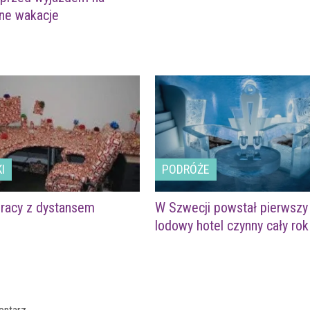
zne wakacje
I
PODRÓŻE
pracy z dystansem
W Szwecji powstał pierwszy
lodowy hotel czynny cały rok