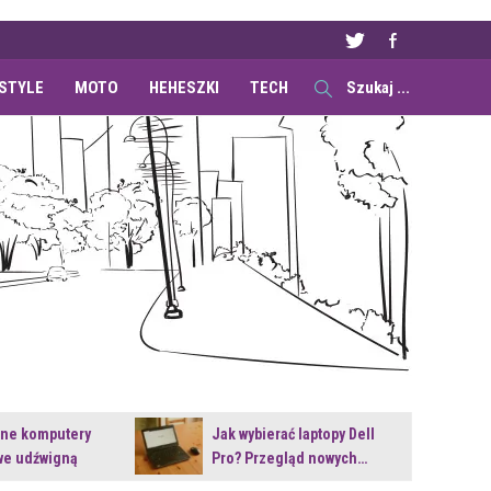
ESTYLE
MOTO
HEHESZKI
TECH
ane komputery
Jak wybierać laptopy Dell
e udźwigną
Pro? Przegląd nowych…
e premiery?