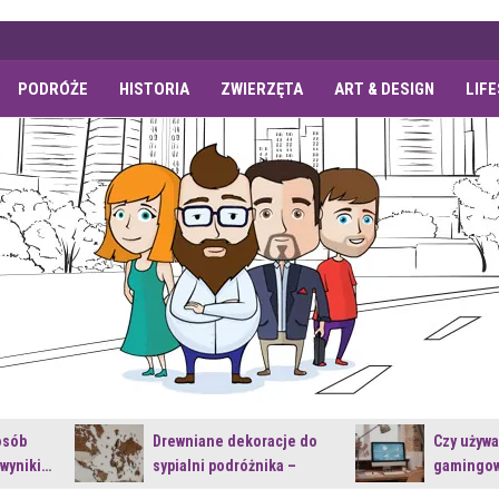
PODRÓŻE
HISTORIA
ZWIERZĘTA
ART & DESIGN
LIF
osób
Drewniane dekoracje do
Czy używ
 wyniki…
sypialni podróżnika –
gamingow
jakie…
najnowsz