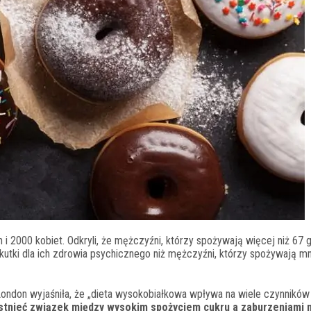
 2000 kobiet. Odkryli, że mężczyźni, którzy spożywają więcej niż 67
utki dla ich zdrowia psychicznego niż mężczyźni, którzy spożywają mni
 London wyjaśniła, że „dieta wysokobiałkowa wpływa na wiele czynnikó
istnieć związek między wysokim spożyciem cukru a zaburzeniami 