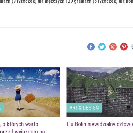
mach (9 łyżeczek)
dla mężczyzn i 20 gramach (5 łyżeczek) dla kob
E
ART & DESIGN
, o których warto
Liu Bolin niewidzialny człowi
 przed wyjazdem na