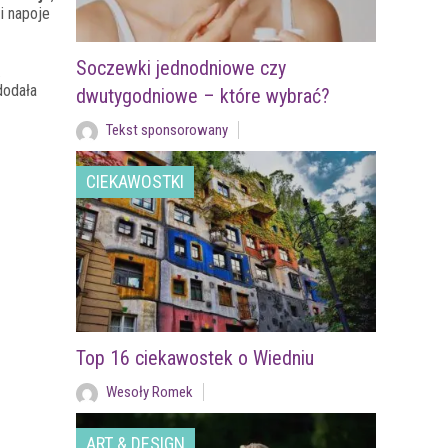
i napoje
Soczewki jednodniowe czy
.
dodała
dwutygodniowe – które wybrać?
Tekst sponsorowany
CIEKAWOSTKI
Top 16 ciekawostek o Wiedniu
Wesoły Romek
ART & DESIGN