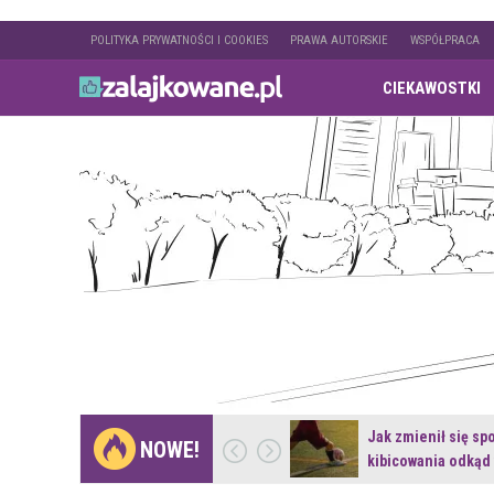
POLITYKA PRYWATNOŚCI I COOKIES
PRAWA AUTORSKIE
WSPÓŁPRACA
CIEKAWOSTKI
Gdzie pojechać na
Jak zmienił się sp
NOWE!
weekend z naturą w…
kibicowania odkąd