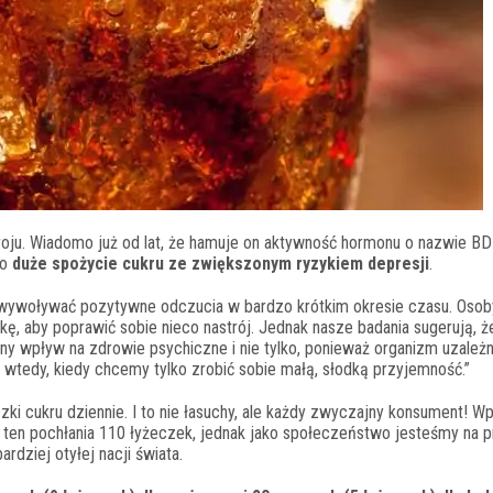
troju. Wiadomo już od lat, że hamuje on aktywność hormonu o nazwie BD
no
duże spożycie cukru ze zwiększonym ryzykiem depresji
.
e wywoływać pozytywne odczucia w bardzo krótkim okresie czasu. Osob
, aby poprawić sobie nieco nastrój. Jednak nasze badania sugerują, ż
 wpływ na zdrowie psychiczne i nie tylko, ponieważ organizm uzależn
wtedy, kiedy chcemy tylko zrobić sobie małą, słodką przyjemność.”
ki cukru dziennie. I to nie łasuchy, ale każdy zwyczajny konsument! W
 ten pochłania 110 łyżeczek, jednak jako społeczeństwo jesteśmy na p
rdziej otyłej nacji świata.