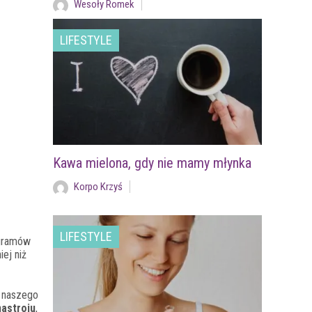
Wesoły Romek
LIFESTYLE
Kawa mielona, gdy nie mamy młynka
Korpo Krzyś
LIFESTYLE
 gramów
ej niż
w naszego
nastroju
,