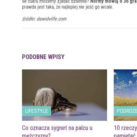
Ile cukru możemy zjadać dziennie?
Normy mówią o 36 gra
prawda jest taka, że najlepiej nie jeść go wcale.
źródło: dawidvilfe.com
PODOBNE WPISY
LIFESTYLE
PODRÓŻ
Co oznacza sygnet na palcu u
10 rzeczy
mężczyzny?
pamiętać