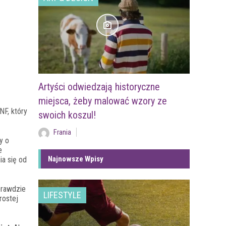
Artyści odwiedzają historyczne
miejsca, żeby malować wzory ze
NF, który
swoich koszul!
Frania
y o
e
Najnowsze Wpisy
ia się od
prawdzie
LIFESTYLE
rostej