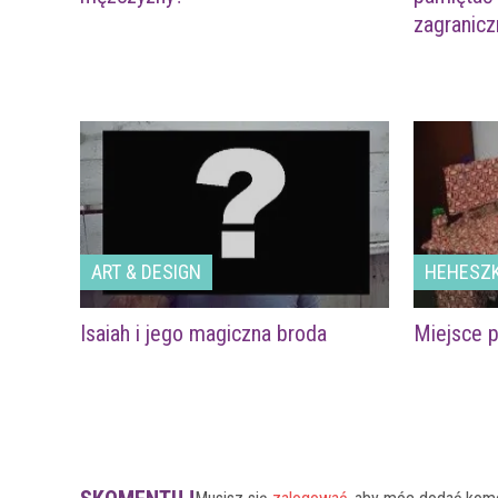
zagranic
ART & DESIGN
HEHESZK
Isaiah i jego magiczna broda
Miejsce 