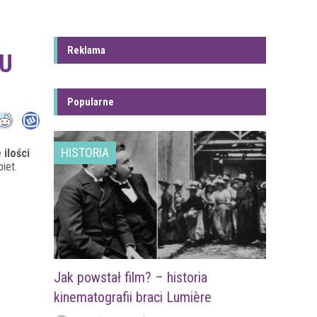
Reklama
 U
Popularne
HISTORIA
ilości
iet.
Jak powstał film? – historia
kinematografii braci Lumière